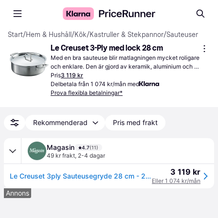
Start
/
Hem & Hushåll
/
Kök
/
Kastruller & Stekpannor
/
Sauteuser
Le Creuset 3-Ply med lock 28 cm
Med en bra sauteuse blir matlagningen mycket roligare 
och enklare. Den är gjord av keramik, aluminium och 
rostfritt stål. Tack vare att den bland annat är 
Pris
3 119 kr
diskmaskinstålig slipper du diska för hand.
Delbetala från 1 074 kr/mån med
Prova flexibla betalningar*
Rekommenderad
Pris med frakt
Magasin
4.7
(11)
49 kr frakt
,
2-4 dagar
3 119 kr
Le Creuset 3ply Sauteusegryde 28 cm - 24cm Sauterpannor Från Magasin - No Colour (24cm)
Eller 1 074 kr/mån
Annons