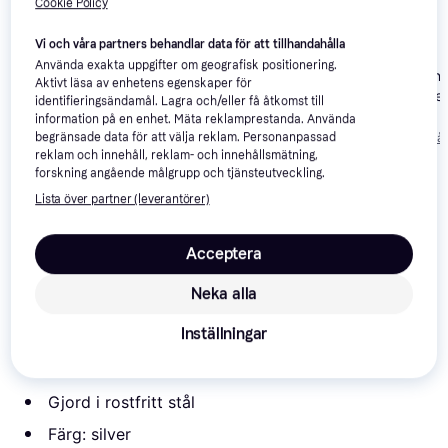
Cookie Policy
Vi och våra partners behandlar data för att tillhandahålla
Mauviel Cook Style 24
Demeyere Atlantis
Använda exakta uppgifter om geografisk positionering.
cm
Meyer Hestan
med lock 2.5 L 22 cm
Aktivt läsa av enhetens egenskaper för
NanoBond med
identifieringsändamål. Lagra och/eller få åtkomst till
26 cm
information på en enhet. Mäta reklamprestanda. Använda
2 191 kr
5 649 kr
3 074 kr
Från 755 kr/mån
Från 1 946 kr/må
begränsade data för att välja reklam. Personanpassad
reklam och innehåll, reklam- och innehållsmätning,
forskning angående målgrupp och tjänsteutveckling.
Om produkten
Lista över partner (leverantörer)
Lägsta pris på 
Le Creuset 3-Ply med lock 28 cm
 är 
Acceptera
3 119 kr
, vilket är det billigaste priset just nu hos 1 
butik.
Neka alla
Den här modellen från Le Creuset är perfekt att ge
Inställningar
bort som inflyttningspresent, men också ett bra val
om du vill uppgradera ditt utbud av verktyg i köket.
Gjord i rostfritt stål
Färg: silver