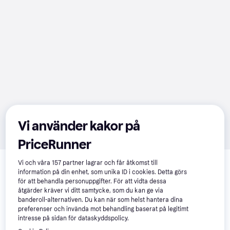
Vi använder kakor på
PriceRunner
Relaterade produkter
Vi och våra
157
partner lagrar och får åtkomst till
information på din enhet, som unika ID i cookies. Detta görs
Vi har plockat fram ett urval av produkter som kanske skulle 
för att behandla personuppgifter. För att vidta dessa
intressera dig.
Visa alla
åtgärder kräver vi ditt samtycke, som du kan ge via
banderoll-alternativen. Du kan när som helst hantera dina
preferenser och invända mot behandling baserat på legitimt
intresse på sidan för dataskyddspolicy.