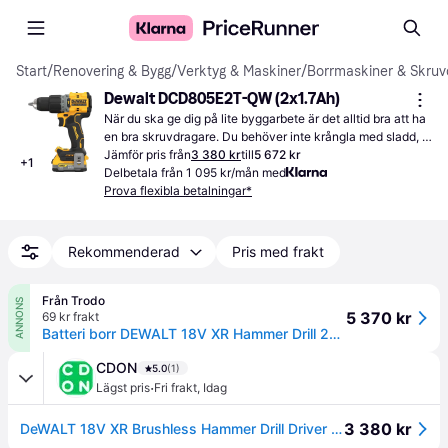
Start
/
Renovering & Bygg
/
Verktyg & Maskiner
/
Borrmaskiner & Skruv
Dewalt DCD805E2T-QW (2x1.7Ah)
När du ska ge dig på lite byggarbete är det alltid bra att ha 
en bra skruvdragare. Du behöver inte krångla med sladd, 
då den drivs av uppladdningsbart batteri.
Jämför pris från
3 380 kr
till
5 672 kr
+
1
Delbetala från 1 095 kr/mån med
Prova flexibla betalningar*
Rekommenderad
Pris med frakt
Från Trodo
ANNONS
5 370 kr
69 kr frakt
Batteri borr DEWALT 18V XR Hammer Drill 2x1.7Ah
CDON
5.0
(1)
·
Lägst pris
Fri frakt
,
Idag
3 380 kr
DeWALT 18V XR Brushless Hammer Drill Driver - 2 X 1.7Ah POWERSTACK Battery DCD805E2T-QW