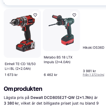
intressera dig.
Visa alla
Hikoki DS36DA
Metabo BS 18 LTX
Impuls (2x4.0Ah)
Einhell TE-CD 18/50
Li-i BL (2x2.0Ah)
3 981 kr
1 673 kr
6 462 kr
Från 1 372 kr/må
Om produkten
Lägsta pris på 
Dewalt DCD805E2T-QW (2x1.7Ah)
 är 
3 380 kr
, vilket är det billigaste priset just nu bland 
9