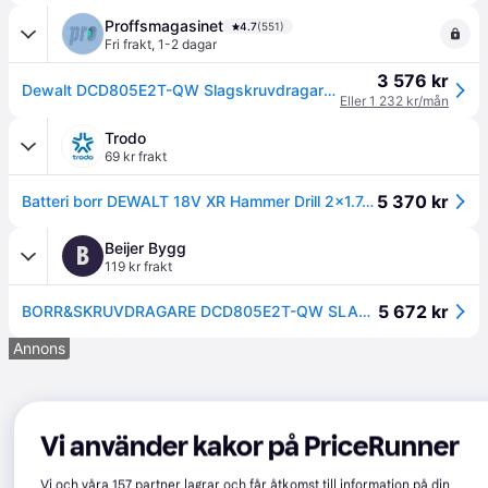
Proffsmagasinet
4.7
(551)
Fri frakt
,
1-2 dagar
3 576 kr
Dewalt DCD805E2T-QW Slagskruvdragare med batteri och laddare
Eller 1 232 kr/mån
Trodo
69 kr frakt
5 370 kr
Batteri borr DEWALT 18V XR Hammer Drill 2x1.7Ah
Beijer Bygg
B
119 kr frakt
5 672 kr
BORR&SKRUVDRAGARE DCD805E2T-QW SLAG XR TSTAK 2XDCBP034 18V | Beijerbygg Byggmaterial
Annons
Vi använder kakor på PriceRunner
Vi och våra
157
partner lagrar och får åtkomst till information på din