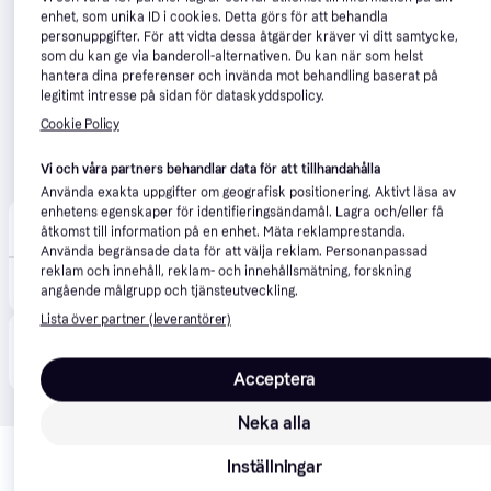
enhet, som unika ID i cookies. Detta görs för att behandla
personuppgifter. För att vidta dessa åtgärder kräver vi ditt samtycke,
som du kan ge via banderoll-alternativen. Du kan när som helst
hantera dina preferenser och invända mot behandling baserat på
legitimt intresse på sidan för dataskyddspolicy.
Cookie Policy
Vi och våra partners behandlar data för att tillhandahålla
Använda exakta uppgifter om geografisk positionering. Aktivt läsa av
enhetens egenskaper för identifieringsändamål. Lagra och/eller få
Verkter
åtkomst till information på en enhet. Mäta reklamprestanda.
Förbeställ
Använda begränsade data för att välja reklam. Personanpassad
reklam och innehåll, reklam- och innehållsmätning, forskning
3 687 kr
Slagskruvdragare/borr DeWalt DCD805E2T-QW; 18 V; 2x1,7 Ah batt.
angående målgrupp och tjänsteutveckling.
Eller 1 270 kr/mån
Lista över partner (leverantörer)
Produkten finns även hos 
3
butiker
 som valt att inte 
Visa alla
samarbeta med PriceRunner.
Acceptera
Neka alla
Relaterade produkter
Inställningar
Vi har plockat fram ett urval av produkter som kanske skulle 