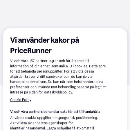
Vi använder kakor på
PriceRunner
Vi och våra
157
partner lagrar och får åtkomst till
information på din enhet, som unika ID i cookies. Detta görs
för att behandla personuppgifter. För att vidta dessa
åtgärder kräver vi ditt samtycke, som du kan ge via
banderoll-alternativen. Du kan när som helst hantera dina
preferenser och invända mot behandling baserat på legitimt
Relaterade produkter
intresse på sidan för dataskyddspolicy.
Vi har plockat fram ett urval av produkter som kanske skulle 
Cookie Policy
intressera dig.
Visa alla
Vi och våra partners behandlar data för att tillhandahålla
Använda exakta uppgifter om geografisk positionering.
Trendande
Aktivt läsa av enhetens egenskaper för
identifieringsändamål. Lagra och/eller få åtkomst till