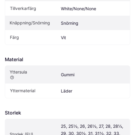
Tillverkarfärg
White/None/None
Knäppning/Snörning
Snörning
Färg
Vit
Material
Yttersula
Gummi
Yttermaterial
Läder
Storlek
25, 25½, 26, 26½, 27, 28, 28½, 
29, 30, 30½, 31, 31½, 32, 33, 
Storlek (EU)