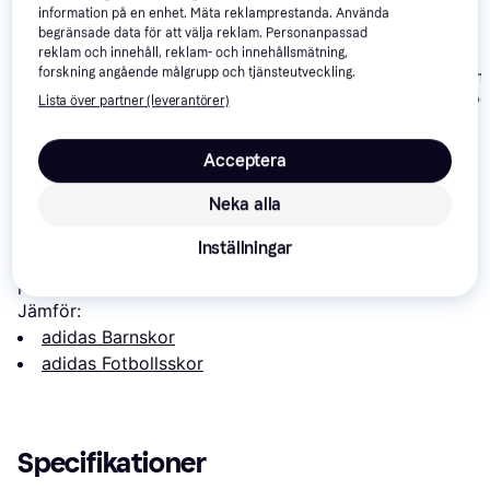
information på en enhet. Mäta reklamprestanda. Använda
begränsade data för att välja reklam. Personanpassad
reklam och innehåll, reklam- och innehållsmätning,
adidas Performance
adidas Predator
forskning angående målgrupp och tjänsteutveckling.
Nike Air Zoom
F50 Messi Club J -
League Indoor
Mercurial Vapo
Lista över partner (leverantörer)
Cream
Fotbollsskor -
Academy IC At
319 kr
490 kr
449 kr
Vit/Svart/Lucid Lemon
Blå/Vit
Barn
Acceptera
Om produkten
Neka alla
Lägsta pris på 
adidas Junior Samba Indoor Soccer - 
Inställningar
White/None/None
 är 
1 578 kr
, vilket är det billigaste 
priset just nu bland 
2
 jämförda butiker.
Jämför:
adidas Barnskor
adidas Fotbollsskor
Specifikationer