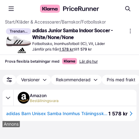
Start
/
Kläder & Accessoarer
/
Barnskor
/
Fotbollsskor
adidas Junior Samba Indoor Soccer - 
Trendande
White/None/None
Fotbollssko, Inomhusfotboll (IC), Vit, Läder
Jämför pris från
1 578 kr
till
1 579 kr
Prova flexibla betalningar med
Lär dig hur
Versioner
Rekommenderad
Pris med frakt
Amazon
Beställningsvara
1 578 kr
adidas Barn Unisex Samba Inomhus Träningsskor, Vit ingen ingen, 21 EU
Annons