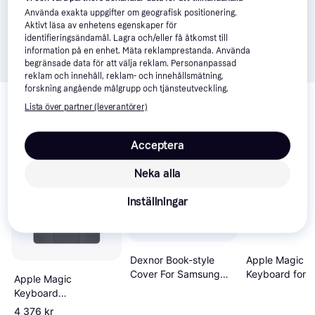
Använda exakta uppgifter om geografisk positionering.
Aktivt läsa av enhetens egenskaper för
identifieringsändamål. Lagra och/eller få åtkomst till
information på en enhet. Mäta reklamprestanda. Använda
begränsade data för att välja reklam. Personanpassad
reklam och innehåll, reklam- och innehållsmätning,
Relaterade produkter
forskning angående målgrupp och tjänsteutveckling.
Lista över partner (leverantörer)
Vi har plockat fram ett urval av produkter som kanske skulle 
intressera dig.
Visa alla
Acceptera
Trendande
Neka alla
Inställningar
Apple Magic
Dexnor Book-style
Keyboard for i
Cover For Samsung
Apple Magic
Air 11-inch (M3
Galaxy Tab S10 FE 5G
Keyboard
(English) Black
Keyboard Case With
Tangentbord pekdyna
4 376 kr