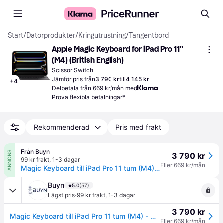
Start
/
Datorprodukter
/
Kringutrustning
/
Tangentbord
Apple Magic Keyboard for iPad Pro 11" 
(M4) (British English)
Scissor Switch
Jämför pris från
3 790 kr
till
4 145 kr
+
4
Delbetala från 669 kr/mån med
Prova flexibla betalningar*
Rekommenderad
Pris med frakt
Från Buyn
ANNONS
3 790 kr
99 kr frakt
,
1-3 dagar
Eller 669 kr/mån
Magic Keyboard till iPad Pro 11 tum (M4) - UK Keyboard
Buyn
5.0
(57)
·
Lägst pris
99 kr frakt
,
1-3 dagar
3 790 kr
Magic Keyboard till iPad Pro 11 tum (M4) - UK Keyboard
Eller 669 kr/mån