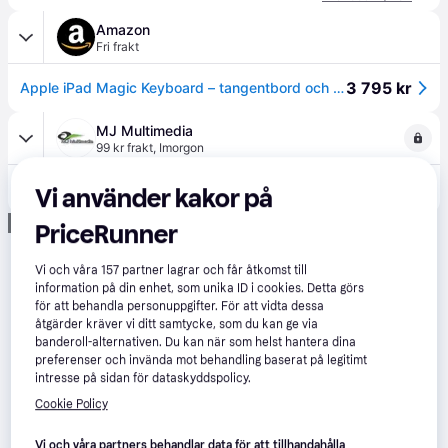
Amazon
Fri frakt
3 795 kr
Apple iPad Magic Keyboard – tangentbord och fodral till iPad Pro 11 tum (M4), bekvämt att skriva på, inbyggd styrplatta, rad med funktionstangenter, engelskt (Storbritannien) – svart ​​​​​​​
MJ Multimedia
99 kr frakt
,
Imorgon
4 145 kr
MAGIC KEYBOARD FOR IPAD PRO 11IN (M4) UK BLACK
Vi använder kakor på
Annons
PriceRunner
Vi och våra
157
partner lagrar och får åtkomst till
information på din enhet, som unika ID i cookies. Detta görs
för att behandla personuppgifter. För att vidta dessa
åtgärder kräver vi ditt samtycke, som du kan ge via
banderoll-alternativen. Du kan när som helst hantera dina
preferenser och invända mot behandling baserat på legitimt
intresse på sidan för dataskyddspolicy.
Cookie Policy
Vi och våra partners behandlar data för att tillhandahålla