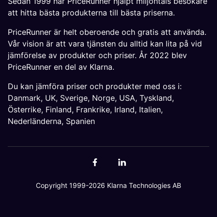
Sedan 1999 har PriceRunner hjälpt miljontals besökare
att hitta bästa produkterna till bästa priserna.
PriceRunner är helt oberoende och gratis att använda.
Vår vision är att vara tjänsten du alltid kan lita på vid
jämförelse av produkter och priser. År 2022 blev
PriceRunner en del av Klarna.
Du kan jämföra priser och produkter med oss i:
Danmark
,
UK
,
Sverige
,
Norge
,
USA
,
Tyskland
,
Österrike
,
Finland
,
Frankrike
,
Irland
,
Italien
,
Nederländerna
,
Spanien
Copyright 1999-2026 Klarna Technologies AB