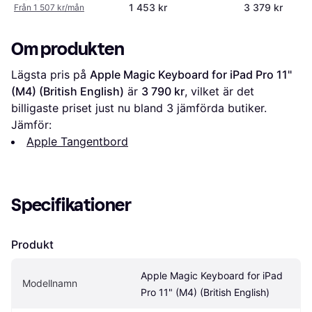
Trackpad (English)
Smart connector
1 453 kr
3 379 kr
Från 1 507 kr/mån
Om produkten
Lägsta pris på 
Apple Magic Keyboard for iPad Pro 11" 
(M4) (British English)
 är 
3 790 kr
, vilket är det 
billigaste priset just nu bland 
3
 jämförda butiker.
Jämför:
Apple Tangentbord
Specifikationer
Produkt
Apple Magic Keyboard for iPad 
Modellnamn
Pro 11" (M4) (British English)