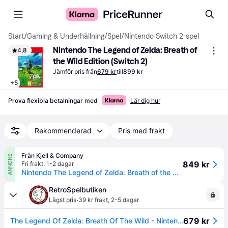
Start
/
Gaming & Underhållning
/
Spel
/
Nintendo Switch 2-spel
Nintendo The Legend of Zelda: Breath of 
4,8
the Wild Edition (Switch 2)
Jämför pris från
679 kr
till
899 kr
+
5
Prova flexibla betalningar med
Lär dig hur
Rekommenderad
Pris med frakt
Från Kjell & Company
ANNONS
849 kr
Fri frakt
,
1-2 dagar
Nintendo The Legend of Zelda: Breath of the Wild - Switch 2 Edition
RetroSpelbutiken
·
Lägst pris
39 kr frakt
,
2-5 dagar
679 kr
The Legend Of Zelda: Breath Of The Wild - Nintendo Switch 2 edition