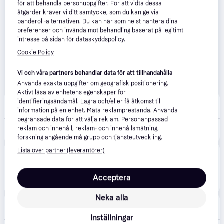
för att behandla personuppgifter. För att vidta dessa
åtgärder kräver vi ditt samtycke, som du kan ge via
banderoll-alternativen. Du kan när som helst hantera dina
preferenser och invända mot behandling baserat på legitimt
intresse på sidan för dataskyddspolicy.
Cookie Policy
Vi och våra partners behandlar data för att tillhandahålla
Använda exakta uppgifter om geografisk positionering.
Aktivt läsa av enhetens egenskaper för
NetOnNet
identifieringsändamål. Lagra och/eller få åtkomst till
4.7
(108)
39 kr frakt
information på en enhet. Mäta reklamprestanda. Använda
begränsade data för att välja reklam. Personanpassad
reklam och innehåll, reklam- och innehållsmätning,
729 kr
Nintendo The Legend of Zelda: Breath of the Wild (Switch 2)
forskning angående målgrupp och tjänsteutveckling.
Lista över partner (leverantörer)
POWER
4.1
(526)
29 kr frakt
,
1-2 dagar
Acceptera
759 kr
The Legend of Zelda: Breath of the Wild (Nintendo Switch 2)
Neka alla
Elgiganten
4.1
(4634)
49 kr frakt
,
1-2 dagar
Inställningar