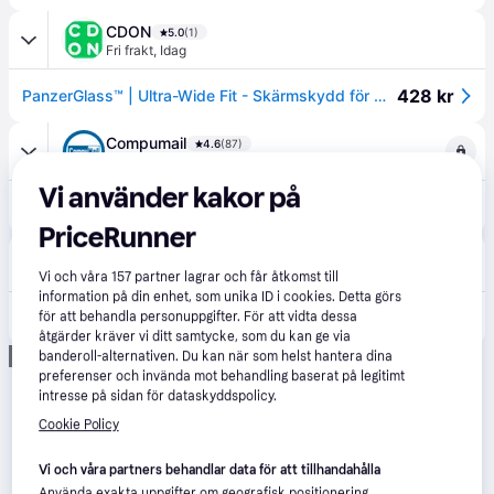
CDON
5.0
(1)
Fri frakt
,
Idag
428 kr
PanzerGlass™ | Ultra-Wide Fit - Skärmskydd för mobiltelefon - Matrix Protection | Apple iPhone 15 Pro Max
Compumail
4.6
(87)
39 kr frakt
,
5-6 dagar
Vi använder kakor på
422 kr
PanzerGlass Matrix Apple iPhone 15 Pro Max --> I externt lager, forväntat leveransdatum hos dig 11-08-2026
PriceRunner
Proshop.se
4.5
(590)
49 kr frakt
,
1-2 dagar
Vi och våra
157
partner lagrar och får åtkomst till
information på din enhet, som unika ID i cookies. Detta görs
469 kr
för att behandla personuppgifter. För att vidta dessa
PanzerGlass MATRIX Screen Protector with D3O iPhone 15 Pro Max | Ultra-Wide Fit w. AlignerKit
åtgärder kräver vi ditt samtycke, som du kan ge via
Annons
banderoll-alternativen. Du kan när som helst hantera dina
preferenser och invända mot behandling baserat på legitimt
intresse på sidan för dataskyddspolicy.
Cookie Policy
Vi och våra partners behandlar data för att tillhandahålla
Använda exakta uppgifter om geografisk positionering.