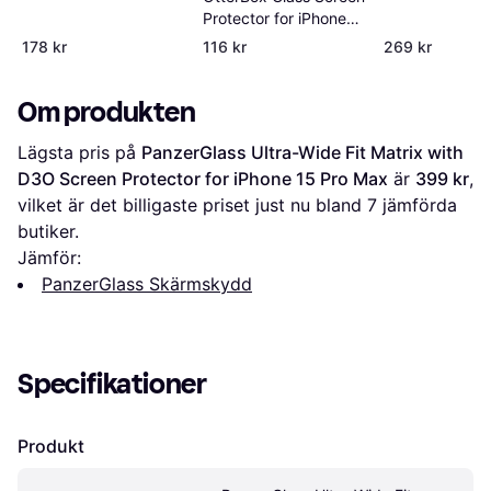
Protector for iPhone
15 Pro Max
178 kr
116 kr
269 kr
Om produkten
Lägsta pris på 
PanzerGlass Ultra-Wide Fit Matrix with 
D3O Screen Protector for iPhone 15 Pro Max
 är 
399 kr
, 
vilket är det billigaste priset just nu bland 
7
 jämförda 
butiker.
Jämför:
PanzerGlass Skärmskydd
Specifikationer
Produkt