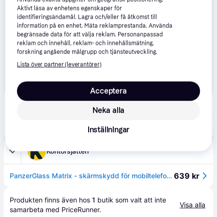
Aktivt läsa av enhetens egenskaper för
identifieringsändamål. Lagra och/eller få åtkomst till
information på en enhet. Mäta reklamprestanda. Använda
begränsade data för att välja reklam. Personanpassad
reklam och innehåll, reklam- och innehållsmätning,
forskning angående målgrupp och tjänsteutveckling.
Lista över partner (leverantörer)
Acceptera
Buyersclub
1.0
(1)
Fri frakt
,
3-4 dagar
Neka alla
431 kr
PanzerGlass Matrix - skärmskydd för mobiltelefon - med D3O, ultrabred passning med AlignerKit
Inställningar
Kontorsjätten
639 kr
PanzerGlass Matrix - skärmskydd för mobiltelefon - med D3O, ultrabred passning med AlignerKit
Produkten finns även hos 
1
butik
 som valt att inte 
Visa alla
samarbeta med PriceRunner.