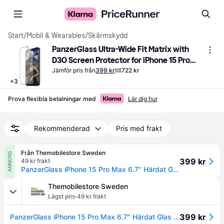
Start
/
Mobil & Wearables
/
Skärmskydd
PanzerGlass Ultra-Wide Fit Matrix with 
D3O Screen Protector for iPhone 15 Pro 
Max
Jämför pris från
399 kr
till
722 kr
+
3
Prova flexibla betalningar med
Lär dig hur
Rekommenderad
Pris med frakt
Från Themobilestore Sweden
ANNONS
399 kr
49 kr frakt
PanzerGlass iPhone 15 Pro Max 6.7" Härdat Glas Skärmskydd Matrix D3O
Themobilestore Sweden
·
Lägst pris
49 kr frakt
399 kr
PanzerGlass iPhone 15 Pro Max 6.7" Härdat Glas Skärmskydd Matrix D3O