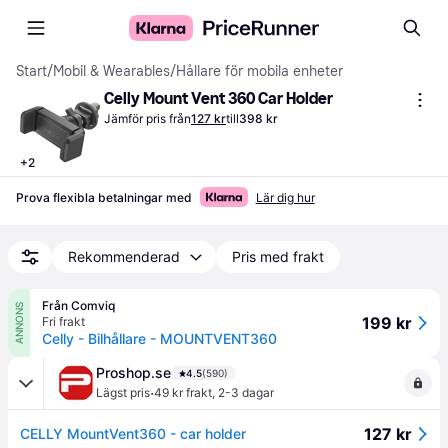
Start
/
Mobil & Wearables
/
Hållare för mobila enheter
Celly Mount Vent 360 Car Holder
Jämför pris från
127 kr
till
398 kr
+
2
Prova flexibla betalningar med
Lär dig hur
Rekommenderad
Pris med frakt
Från Comviq
ANNONS
199 kr
Fri frakt
Celly - Bilhållare - MOUNTVENT360
Proshop.se
4.5
(590)
·
Lägst pris
49 kr frakt
,
2-3 dagar
127 kr
CELLY MountVent360 - car holder