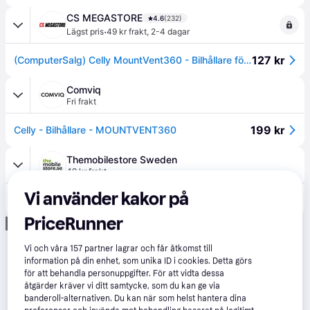
CS MEGASTORE
4.6
(232)
·
Lägst pris
49 kr frakt
,
2-4 dagar
127 kr
(ComputerSalg) Celly MountVent360 - Bilhållare för mobiltelefon - upp till 6,5° - svart
Comviq
Fri frakt
199 kr
Celly - Bilhållare - MOUNTVENT360
Themobilestore Sweden
49 kr frakt
Vi använder kakor på
199 kr
Celly Mobilhållare Airvent One Touch
PriceRunner
Annons
Vi och våra
157
partner lagrar och får åtkomst till
information på din enhet, som unika ID i cookies. Detta görs
för att behandla personuppgifter. För att vidta dessa
åtgärder kräver vi ditt samtycke, som du kan ge via
banderoll-alternativen. Du kan när som helst hantera dina