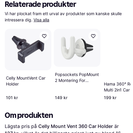
Relaterade produkter
Vi har plockat fram ett urval av produkter som kanske skulle 
intressera dig.
Visa alla
Popsockets PopMount
Celly MountVent Car
2 Montering For
Holder
Hama 360° Rot
Mobile Phone
Multi 2in1 Car 
Phone Holder K
101 kr
149 kr
199 kr
Om produkten
Lägsta pris på 
Celly Mount Vent 360 Car Holder
 är 