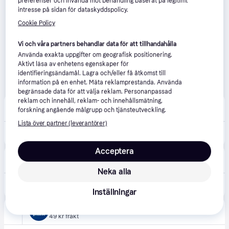
preferenser och invända mot behandling baserat på legitimt
intresse på sidan för dataskyddspolicy.
Cookie Policy
Vi och våra partners behandlar data för att tillhandahålla
Använda exakta uppgifter om geografisk positionering.
Aktivt läsa av enhetens egenskaper för
identifieringsändamål. Lagra och/eller få åtkomst till
information på en enhet. Mäta reklamprestanda. Använda
begränsade data för att välja reklam. Personanpassad
reklam och innehåll, reklam- och innehållsmätning,
Amazon
forskning angående målgrupp och tjänsteutveckling.
Lista över partner (leverantörer)
129 kr
MOUNTVENT360 bilhållare för ventilationslampor
Acceptera
Teknikproffset
49 kr frakt
Neka alla
129 kr
Celly Mobilhållare Airvent One Touch
Inställningar
Ginza
4.9
(14)
49 kr frakt