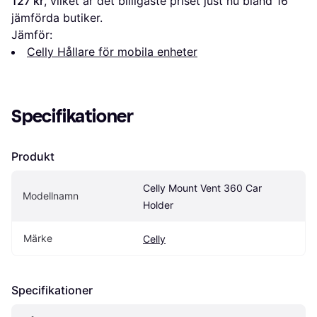
127 kr
, vilket är det billigaste priset just nu bland 
16
jämförda butiker.
Jämför:
Celly Hållare för mobila enheter
Specifikationer
Produkt
Celly Mount Vent 360 Car 
Modellnamn
Holder
Märke
Celly
Specifikationer