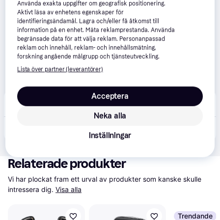
Använda exakta uppgifter om geografisk positionering.
Aktivt läsa av enhetens egenskaper för
identifieringsändamål. Lagra och/eller få åtkomst till
information på en enhet. Mäta reklamprestanda. Använda
begränsade data för att välja reklam. Personanpassad
reklam och innehåll, reklam- och innehållsmätning,
forskning angående målgrupp och tjänsteutveckling.
Lista över partner (leverantörer)
Acceptera
Teknikdelar
5.0
(1)
Beställningsvara
Neka alla
179 kr
Wozinsky (WBHBK7) Mobilhållare för Cykel & MC
Inställningar
Relaterade produkter
Vi har plockat fram ett urval av produkter som kanske skulle 
intressera dig.
Visa alla
Trendande