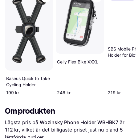
SBS Mobile Ph
Holder for Bicy
Scooters
Celly Flex Bike XXXL
Baseus Quick to Take
Cycling Holder
199 kr
246 kr
219 kr
Om produkten
Lägsta pris på 
Wozinsky Phone Holder WBHBK7
 är 
112 kr
, vilket är det billigaste priset just nu bland 
5
jämförda butiker.