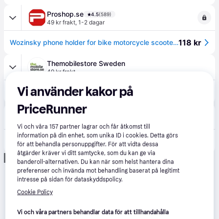
Proshop.se
4.5
(589)
49 kr frakt
,
1-2 dagar
118 kr
Wozinsky phone holder for bike motorcycle scooter black (WBHBK7)
Themobilestore Sweden
49 kr frakt
Vi använder kakor på
129 kr
Wozinsky Mobilhållare För Cykel Motorcykel Skotrar - Svart
PriceRunner
CDON
5.0
(1)
39 kr frakt
,
Idag
Vi och våra
157
partner lagrar och får åtkomst till
information på din enhet, som unika ID i cookies. Detta görs
186 kr
Wozinsky telefonhållare för cykel, motorcykel och elscooter svart (WBHBK7)
för att behandla personuppgifter. För att vidta dessa
åtgärder kräver vi ditt samtycke, som du kan ge via
Annons
banderoll-alternativen. Du kan när som helst hantera dina
preferenser och invända mot behandling baserat på legitimt
intresse på sidan för dataskyddspolicy.
Cookie Policy
Vi och våra partners behandlar data för att tillhandahålla