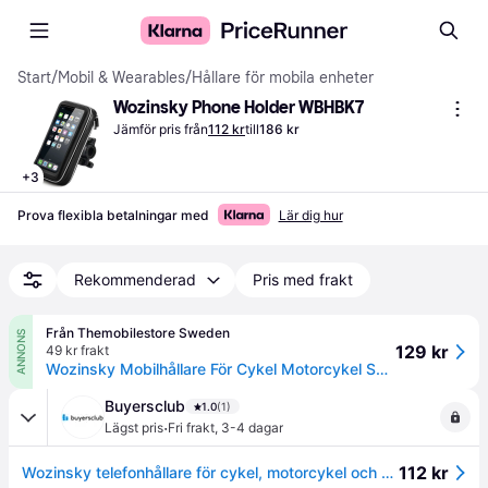
Start
/
Mobil & Wearables
/
Hållare för mobila enheter
Wozinsky Phone Holder WBHBK7
Jämför pris från
112 kr
till
186 kr
+
3
Prova flexibla betalningar med
Lär dig hur
Rekommenderad
Pris med frakt
Från Themobilestore Sweden
ANNONS
129 kr
49 kr frakt
Wozinsky Mobilhållare För Cykel Motorcykel Skotrar - Svart
Buyersclub
1.0
(1)
·
Lägst pris
Fri frakt
,
3-4 dagar
112 kr
Wozinsky telefonhållare för cykel, motorcykel och elscooter...