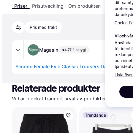
ditt samt
Priser
Prisutveckling
Om produkten
Specifikatio
preferens
dataskydd
Cookie Po
Pris med frakt
Vi och vår
Använda e
för ident
Magasin
4.7
(11 betyg)
reklampre
och inneh
tjänsteut
Lista över
Annons
Relaterade produkter
Vi har plockat fram ett urval av produkter som kanske 
Trendande