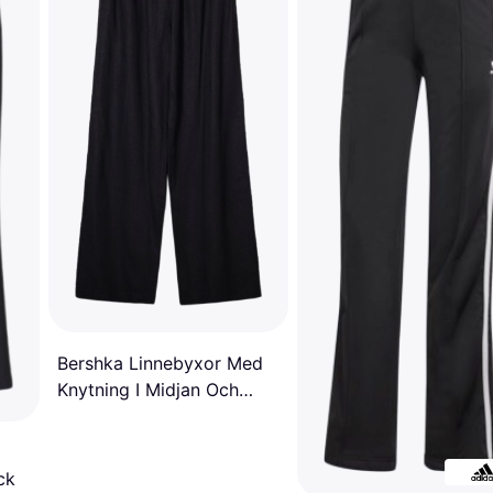
Bershka Linnebyxor Med
Knytning I Midjan Och
Vida Ben - Svart
ck