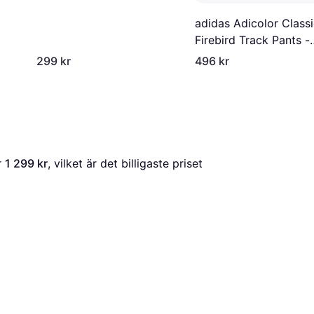
adidas Adicolor Class
Firebird Track Pants -
Black
299 kr
496 kr
r 
1 299 kr
, vilket är det billigaste priset 