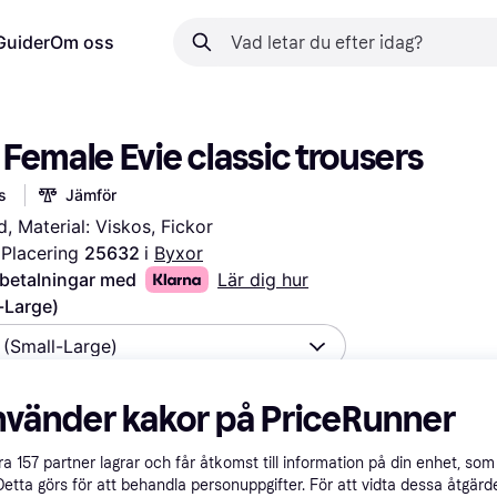
Guider
Om oss
Female Evie classic trousers
s
Jämför
, Material: Viskos, Fickor
Placering 
25632 
i 
Byxor
 betalningar med
Lär dig hur
-Large)
k (Small-Large)
nvänder kakor på PriceRunner
åra
157
partner lagrar och får åtkomst till information på din enhet, som 
Detta görs för att behandla personuppgifter. För att vidta dessa åtgärde