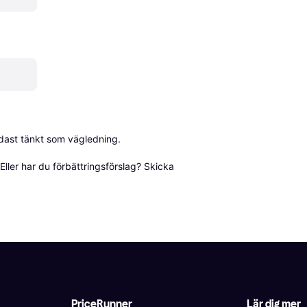
dast tänkt som vägledning.

ller har du förbättringsförslag? Skicka 
PriceRunner
Lär dig mer