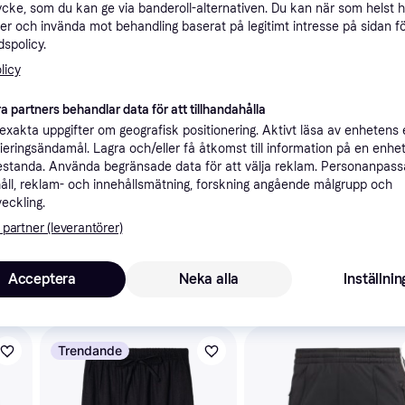
ycke, som du kan ge via banderoll-alternativen. Du kan när som helst 
ner
er och invända mot behandling baserat på legitimt intresse på sidan f
spolicy.
licy
Rekomme
a partners behandlar data för att tillhandahålla
xakta uppgifter om geografisk positionering. Aktivt läsa av enhetens
ifieringsändamål. Lagra och/eller få åtkomst till information på en enhe
standa. Använda begränsade data för att välja reklam. Personanpas
åll, reklam- och innehållsmätning, forskning angående målgrupp och
1 2
Second Female Evie Classic Trousers Dam Kostymbyxor Stl. XS - Black (XS)
49 kr frakt
,
2-4 dagar
veckling.
 partner (leverantörer)
Acceptera
Neka alla
Inställnin
skulle intressera dig.
Trendande