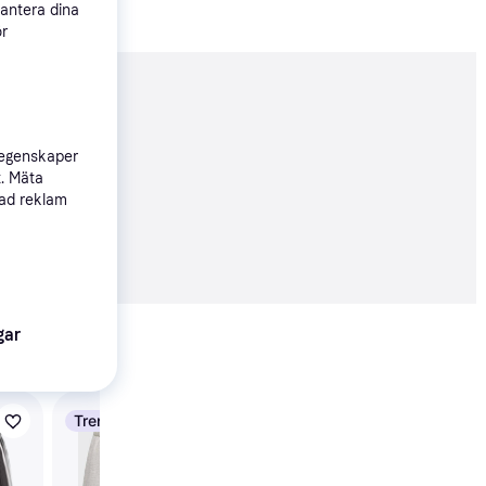
hantera dina
ör
nderad
 egenskaper
t. Mäta
sad reklam
99 kr
Visa alla
gar
Trendande
-22%
Vero Moda Kamma Fl