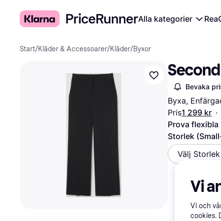
Alla kategorier
Rea
Start
/
Kläder & Accessoarer
/
Kläder
/
Byxor
Second 
Bevaka pri
Byxa, Enfärgad
Pris
1 299 kr
·
Prova flexibla
Storlek (Small
Välj Storle
Vi a
Vi och v
cookies. 