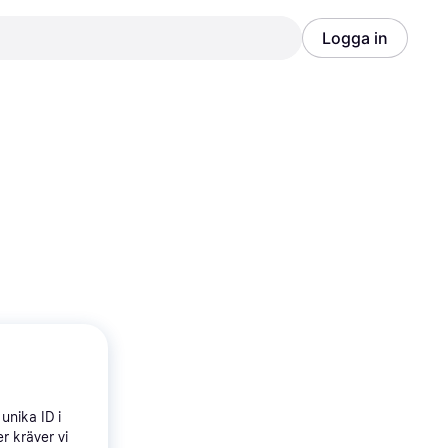
Logga in
Annons
Annons
unika ID i
r kräver vi