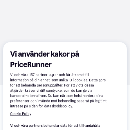
Vi använder kakor på
PriceRunner
Vi och våra
157
partner lagrar och får åtkomst till
information på din enhet, som unika ID i cookies. Detta görs
för att behandla personuppgifter. För att vidta dessa
Relaterade produkter
åtgärder kräver vi ditt samtycke, som du kan ge via
banderoll-alternativen. Du kan när som helst hantera dina
Vi har plockat fram ett urval av produkter som kanske skulle 
preferenser och invända mot behandling baserat på legitimt
intressera dig.
Visa alla
intresse på sidan för dataskyddspolicy.
Cookie Policy
Vi och våra partners behandlar data för att tillhandahålla