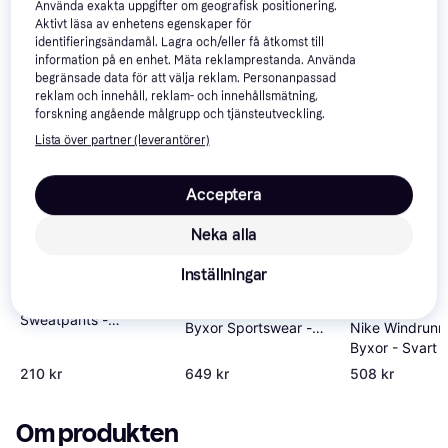
Använda exakta uppgifter om geografisk positionering.
Aktivt läsa av enhetens egenskaper för
identifieringsändamål. Lagra och/eller få åtkomst till
information på en enhet. Mäta reklamprestanda. Använda
begränsade data för att välja reklam. Personanpassad
reklam och innehåll, reklam- och innehållsmätning,
forskning angående målgrupp och tjänsteutveckling.
Lista över partner (leverantörer)
Acceptera
Neka alla
Inställningar
Jack & Jones Gordon
adidas Z.N.E. Vävda
Sweatpants -
Nike Windrunn
Byxor Sportswear -
Blue/Navy Blazer
Byxor - Svart
Black
210 kr
649 kr
508 kr
Om produkten