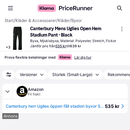
Start
/
Kläder & Accessoarer
/
Kläder
/
Byxor
Canterbury Mens Uglies Open Hem 
Stadium Pant - Black
Byxa, Mjukisbyxa, Material: Polyester, Stretch, Fickor
Jämför pris från
535 kr
till
639 kr
+
3
Prova flexibla betalningar med
Lär dig hur
Versioner
Storlek (Small-Large)
Rekommen
Amazon
Fri frakt
535 kr
Canterbury herr Uglies öppen fåll stadion byxor Svart XL (36 - 38 inches)
Annons