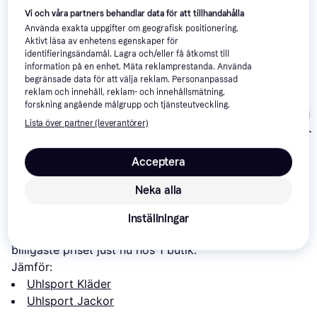
Vi och våra partners behandlar data för att tillhandahålla
Använda exakta uppgifter om geografisk positionering.
Aktivt läsa av enhetens egenskaper för
identifieringsändamål. Lagra och/eller få åtkomst till
information på en enhet. Mäta reklamprestanda. Använda
begränsade data för att välja reklam. Personanpassad
reklam och innehåll, reklam- och innehållsmätning,
JAKO Champ 2.0
forskning angående målgrupp och tjänsteutveckling.
Uhlsport Goal
Uhlsport Stream 22
Polyester Jacket
Lista över partner (leverantörer)
Presentation J
Classic Jacket Unisex
Unisex - Citro/Citro
Unisex - Dark 
- Black/Fluo Orange
282 kr
151 kr
265 kr
Light
Mélange/Black
Acceptera
Om produkten
Neka alla
Lägsta pris på 
Uhlsport Stream 22 Track Hood Jacket 
Inställningar
Unisex - Black/Fluo Orange
 är 
295 kr
, vilket är det 
billigaste priset just nu hos 1 butik.
Jämför:
Uhlsport Kläder
Uhlsport Jackor