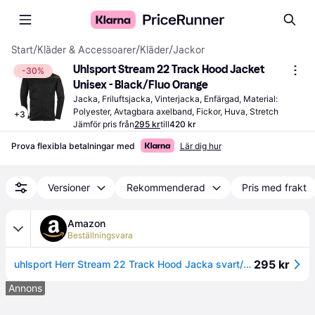
Start
/
Kläder & Accessoarer
/
Kläder
/
Jackor
Uhlsport Stream 22 Track Hood Jacket 
-30%
Unisex - Black/Fluo Orange
Jacka, Friluftsjacka, Vinterjacka, Enfärgad, Material: 
Polyester, Avtagbara axelband, Fickor, Huva, Stretch
+
3
Jämför pris från
295 kr
till
420 kr
Prova flexibla betalningar med
Lär dig hur
Versioner
Rekommenderad
Pris med frakt
Amazon
Beställningsvara
295 kr
uhlsport Herr Stream 22 Track Hood Jacka svart/fluo-orange S
Annons