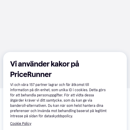
Vi använder kakor på
PriceRunner
Vi och våra
157
partner lagrar och får åtkomst till
information på din enhet, som unika ID i cookies. Detta görs
Relaterade produkter
för att behandla personuppgifter. För att vidta dessa
åtgärder kräver vi ditt samtycke, som du kan ge via
Vi har plockat fram ett urval av produkter som kanske skulle 
banderoll-alternativen. Du kan när som helst hantera dina
intressera dig.
Visa alla
preferenser och invända mot behandling baserat på legitimt
intresse på sidan för dataskyddspolicy.
-24%
Cookie Policy