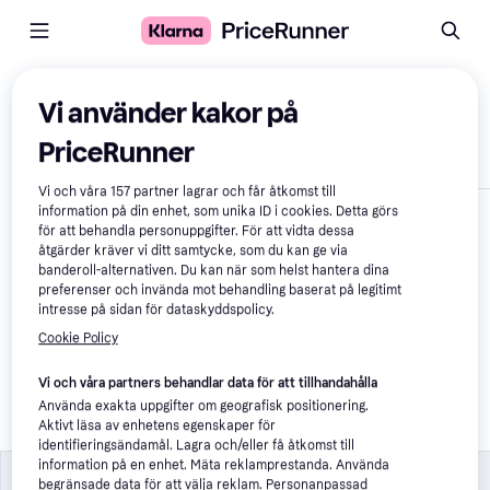
Jämför produkter
Vi använder kakor på
PriceRunner
Visa endast skillnader
Vi och våra
157
partner lagrar och får åtkomst till
information på din enhet, som unika ID i cookies. Detta görs
för att behandla personuppgifter. För att vidta dessa
åtgärder kräver vi ditt samtycke, som du kan ge via
banderoll-alternativen. Du kan när som helst hantera dina
preferenser och invända mot behandling baserat på legitimt
intresse på sidan för dataskyddspolicy.
Cookie Policy
Stamp Disney Frozen 
2 Anna Elsa Folding 
Vi och våra partners behandlar data för att tillhandahålla
Scooter
Använda exakta uppgifter om geografisk positionering.
Aktivt läsa av enhetens egenskaper för
321 kr
identifieringsändamål. Lagra och/eller få åtkomst till
information på en enhet. Mäta reklamprestanda. Använda
Specifikationer
Specifikationer
begränsade data för att välja reklam. Personanpassad