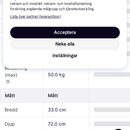
reklam och innehåll, reklam- och innehållsmätning,
forskning angående målgrupp och tjänsteutveckling.
Ålder (år från)
3
Lista över partner (leverantörer)
Material
Plast, Metall
Acceptera
Egenskaper
Broms
Neka alla
Karaktärer
Disney, Frost
Inställningar
Belastning
50.0 kg
(max)
Mått
Mått
Bredd
33.0 cm
Djup
72.0 cm