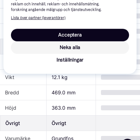
Antal
1 st
reklam och innehåll, reklam- och innehållsmätning,
forskning angående målgrupp och tjänsteutveckling.
Smartfunktion
Nej
Lista över partner (leverantörer)
Watt
0.55 kW
Acceptera
Mått
Mått
Neka alla
Inställningar
Djup
252.0 mm
Vikt
12.1 kg
Bredd
469.0 mm
Höjd
363.0 mm
Övrigt
Övrigt
Varumärke
Grundfos