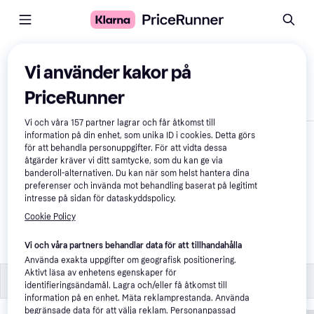
Jämför produkter
Vi använder kakor på
PriceRunner
Visa endast skillnader
Vi och våra
157
partner lagrar och får åtkomst till
information på din enhet, som unika ID i cookies. Detta görs
för att behandla personuppgifter. För att vidta dessa
åtgärder kräver vi ditt samtycke, som du kan ge via
banderoll-alternativen. Du kan när som helst hantera dina
preferenser och invända mot behandling baserat på legitimt
intresse på sidan för dataskyddspolicy.
Cookie Policy
Grundfos Scala2 3-45
Vi och våra partners behandlar data för att tillhandahålla
6 882 kr
Använda exakta uppgifter om geografisk positionering.
Aktivt läsa av enhetens egenskaper för
Specifikationer
Specifikationer
identifieringsändamål. Lagra och/eller få åtkomst till
information på en enhet. Mäta reklamprestanda. Använda
begränsade data för att välja reklam. Personanpassad