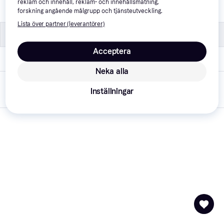
reklam och innehåll, reklam- och innehållsmätning,
Material
Stål
forskning angående målgrupp och tjänsteutveckling.
Lista över partner (leverantörer)
Övrigt
Övrigt
Acceptera
Varumärke
Geberit
Neka alla
Listad hos
21 september 
Inställningar
PriceRunner
2021