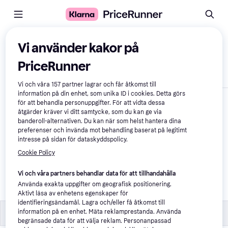
Jämför produkter
Vi använder kakor på
PriceRunner
Visa endast skillnader
Vi och våra
157
partner lagrar och får åtkomst till
information på din enhet, som unika ID i cookies. Detta görs
för att behandla personuppgifter. För att vidta dessa
åtgärder kräver vi ditt samtycke, som du kan ge via
banderoll-alternativen. Du kan när som helst hantera dina
preferenser och invända mot behandling baserat på legitimt
intresse på sidan för dataskyddspolicy.
Cookie Policy
Geberit Mapress 
Vi och våra partners behandlar data för att tillhandahålla
21326 T-piece
Använda exakta uppgifter om geografisk positionering.
772 kr
Aktivt läsa av enhetens egenskaper för
identifieringsändamål. Lagra och/eller få åtkomst till
Material
Material
information på en enhet. Mäta reklamprestanda. Använda
begränsade data för att välja reklam. Personanpassad