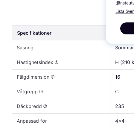
Bridgesto
tjänsteut
235/60 R
Lista över
1 736 kr
Specifikationer
Specifik
Säsong
Sommar
Hastighetsindex
H (210 
Fälgdimension
16
Våtgrepp
C
Däckbredd
235
Anpassad för
4x4