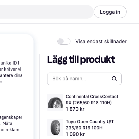
Logga in
Visa endast skillnader
Lägg till produkt
unika ID i
r kräver vi
hantera dina
ör
Continental CrossContact 
RX (265/60 R18 110H)
1 870 kr
 egenskaper
Toyo Open Country U/T 
t. Mäta
235/60 R16 100H
sad reklam
1 090 kr