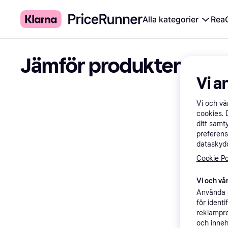
Alla kategorier
Rea
Jämför produkter
Vi a
Vi och v
cookies. 
ditt samt
preferens
dataskydd
Cookie Po
Vi och vår
Använda e
för ident
reklampre
och inneh