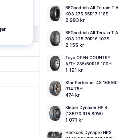
BFGoodrich All-Terrain T A 
KO3 275 65R17 118S
2 993 kr
gar
BFGoodrich All Terrain T A 
KO3 225 70R16 102S
2 155 kr
Toyo OPEN COUNTRY 
A/T+ 235/60R16 100H
1 191 kr
Star Performer 4S 165/60 
R14 75H
474 kr
Kleber Dynaxer HP 4 
(185/70 R15 89W)
1 071 kr
Hankook Dynapro HPX 