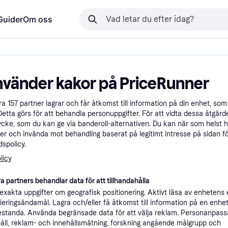
Guider
Om oss
nvänder kakor på PriceRunner
åra
157
partner lagrar och får åtkomst till information på din enhet, som 
Detta görs för att behandla personuppgifter. För att vidta dessa åtgärde
ycke, som du kan ge via banderoll-alternativen. Du kan när som helst 
er och invända mot behandling baserat på legitimt intresse på sidan f
spolicy.
licy
a partners behandlar data för att tillhandahålla
xakta uppgifter om geografisk positionering. Aktivt läsa av enhetens
ifieringsändamål. Lagra och/eller få åtkomst till information på en enhe
standa. Använda begränsade data för att välja reklam. Personanpas
åll, reklam- och innehållsmätning, forskning angående målgrupp och