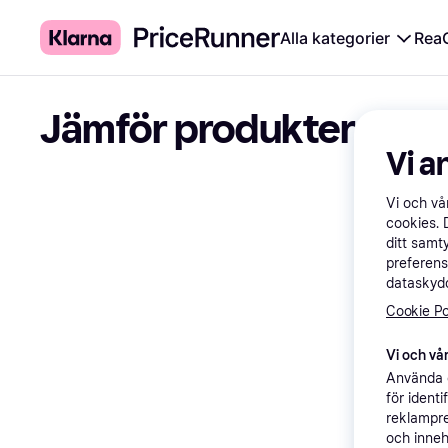
Alla kategorier
Rea
Jämför produkter
Vi a
Vi och v
cookies. 
ditt samt
preferens
dataskydd
Cookie Po
Vi och vår
Använda e
för ident
reklampre
och inneh