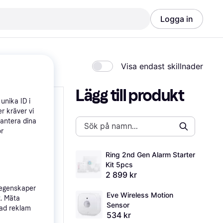
Logga in
Visa endast skillnader
Lägg till produkt
unika ID i
r kräver vi
hantera dina
ör
Ring 2nd Gen Alarm Starter 
Kit 5pcs
2 899 kr
 egenskaper
Eve Wireless Motion 
t. Mäta
Sensor
sad reklam
534 kr