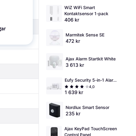
WiZ WiFi Smart 
Kontaktsensor 1-pack
406 kr
gar
Marmitek Sense SE
472 kr
Ajax Alarm Startkit White
3 613 kr
Eufy Security 5-in-1 Alarm 
Kit
4,0
1 639 kr
Nordlux Smart Sensor
235 kr
Ajax KeyPad TouchScreen 
Control Panel