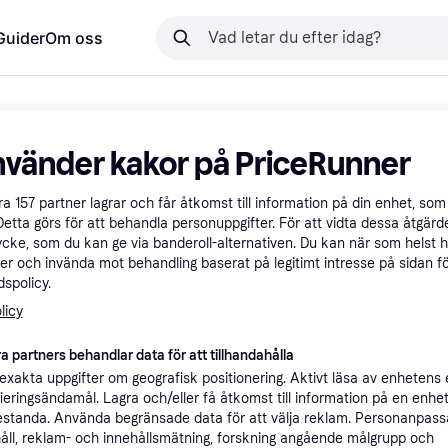
Guider
Om oss
nvänder kakor på PriceRunner
åra
157
partner lagrar och får åtkomst till information på din enhet, som 
Detta görs för att behandla personuppgifter. För att vidta dessa åtgärde
ycke, som du kan ge via banderoll-alternativen. Du kan när som helst 
er och invända mot behandling baserat på legitimt intresse på sidan f
spolicy.
licy
a partners behandlar data för att tillhandahålla
xakta uppgifter om geografisk positionering. Aktivt läsa av enhetens
ifieringsändamål. Lagra och/eller få åtkomst till information på en enhe
standa. Använda begränsade data för att välja reklam. Personanpas
åll, reklam- och innehållsmätning, forskning angående målgrupp och