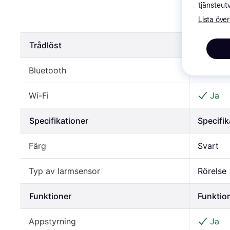
Hombli Sm
tjänsteut
Lista över
544 kr
Trådlöst
Trådlöst
Bluetooth
Ja
Wi-Fi
Ja
Specifikationer
Specifik
Färg
Svart
Typ av larmsensor
Rörelse
Funktioner
Funktio
Appstyrning
Ja