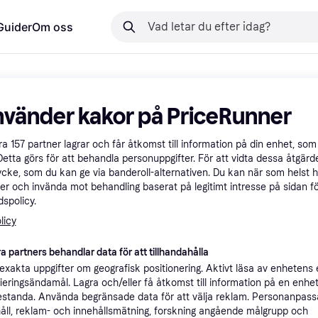
Guider
Om oss
nvänder kakor på PriceRunner
åra
157
partner lagrar och får åtkomst till information på din enhet, som 
Detta görs för att behandla personuppgifter. För att vidta dessa åtgärde
ycke, som du kan ge via banderoll-alternativen. Du kan när som helst 
er och invända mot behandling baserat på legitimt intresse på sidan f
spolicy.
licy
a partners behandlar data för att tillhandahålla
xakta uppgifter om geografisk positionering. Aktivt läsa av enhetens
ifieringsändamål. Lagra och/eller få åtkomst till information på en enhe
standa. Använda begränsade data för att välja reklam. Personanpas
åll, reklam- och innehållsmätning, forskning angående målgrupp och