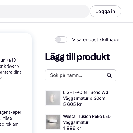
Logga in
Visa endast skillnader
Lägg till produkt
unika ID i
r kräver vi
hantera dina
ör
LIGHT-POINT Soho W3 
Väggarmatur ∅ 30cm
5 605 kr
 egenskaper
Westal Illusion Reko LED 
t. Mäta
Väggarmatur
sad reklam
1 886 kr