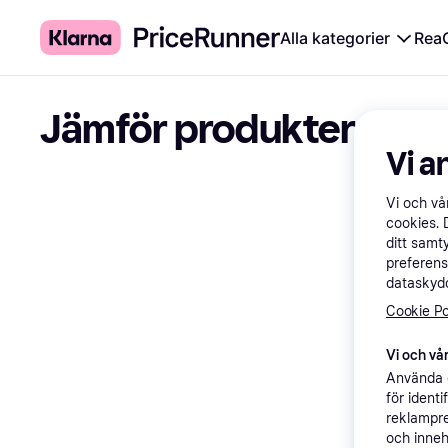
Alla kategorier
Rea
Jämför produkter
Vi a
Vi och v
cookies. 
ditt samt
preferens
dataskydd
Cookie Po
Vi och vår
Använda e
för ident
reklampre
och inneh