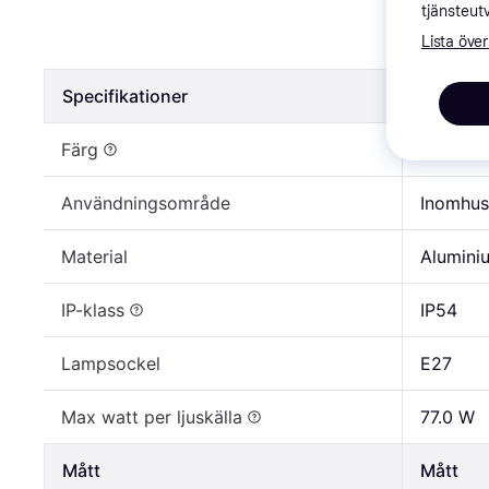
Norlys L
tjänsteut
Lista över
1 817 kr
Specifikationer
Specifik
Färg
Vit, Sva
Användningsområde
Inomhus
Material
Alumini
IP-klass
IP54
Lampsockel
E27
Max watt per ljuskälla
77.0 W
Mått
Mått