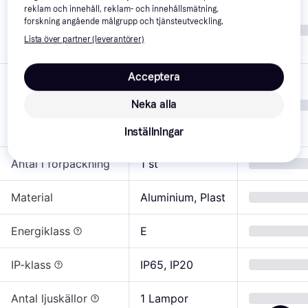
reklam och innehåll, reklam- och innehållsmätning,
Vit, Transparent, 
forskning angående målgrupp och tjänsteutveckling.
Färg
Natur, Svart, 
Lista över partner (leverantörer)
Multifärgad
Acceptera
Utomhusbelysni
ng, 
Neka alla
Användningsområde
Inomhusbelysnin
g
Inställningar
Antal i förpackning
1 st
Material
Aluminium, Plast
Energiklass
E
IP-klass
IP65, IP20
Antal ljuskällor
1 Lampor