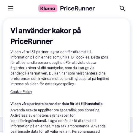
Jämför produkter
Vi använder kakor på
PriceRunner
Visa endast skillnader
Vi och våra
157
partner lagrar och får åtkomst till
information på din enhet, som unika ID i cookies. Detta görs
för att behandla personuppgifter. För att vidta dessa
åtgärder kräver vi ditt samtycke, som du kan ge via
banderoll-alternativen. Du kan när som helst hantera dina
preferenser och invända mot behandling baserat på legitimt
intresse på sidan för dataskyddspolicy.
Cookie Policy
LEDVANCE linear 
Taklampa
Vi och våra partners behandlar data för att tillhandahålla
Använda exakta uppgifter om geografisk positionering.
369 kr
Aktivt läsa av enhetens egenskaper för
identifieringsändamål. Lagra och/eller få åtkomst till
Specifikationer
Specifikationer
information på en enhet. Mäta reklamprestanda. Använda
begränsade data för att välja reklam. Personanpassad