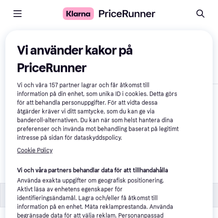
Jämför produkter
Vi använder kakor på
PriceRunner
Visa endast skillnader
Vi och våra
157
partner lagrar och får åtkomst till
information på din enhet, som unika ID i cookies. Detta görs
för att behandla personuppgifter. För att vidta dessa
åtgärder kräver vi ditt samtycke, som du kan ge via
banderoll-alternativen. Du kan när som helst hantera dina
preferenser och invända mot behandling baserat på legitimt
intresse på sidan för dataskyddspolicy.
Cookie Policy
Flexxy Dog ​​Cage S
Vi och våra partners behandlar data för att tillhandahålla
3 999 kr
Använda exakta uppgifter om geografisk positionering.
Aktivt läsa av enhetens egenskaper för
Specifikationer
Specifikationer
identifieringsändamål. Lagra och/eller få åtkomst till
information på en enhet. Mäta reklamprestanda. Använda
begränsade data för att välja reklam. Personanpassad