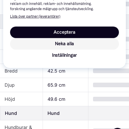
Rostfritt stål, 
Material
reklam och innehåll, reklam- och innehållsmätning,
Aluminium
forskning angående målgrupp och tjänsteutveckling.
Lista över partner (leverantörer)
Mått
Mått
Acceptera
Tillverkarens
S
storlek
Neka alla
Inställningar
Vikt
9.1 kg
Bredd
42.5 cm
Djup
65.9 cm
Höjd
49.6 cm
Hund
Hund
Hundburar &