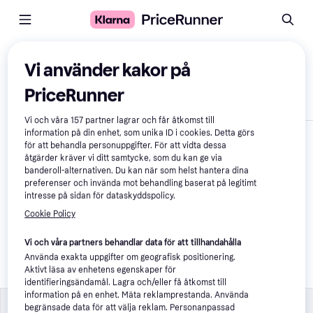
Jämför produkter
Vi använder kakor på
PriceRunner
Visa endast skillnader
Vi och våra
157
partner lagrar och får åtkomst till
information på din enhet, som unika ID i cookies. Detta görs
för att behandla personuppgifter. För att vidta dessa
åtgärder kräver vi ditt samtycke, som du kan ge via
banderoll-alternativen. Du kan när som helst hantera dina
preferenser och invända mot behandling baserat på legitimt
intresse på sidan för dataskyddspolicy.
Cookie Policy
Kids licensing 
Vi och våra partners behandlar data för att tillhandahålla
Renoverat Bilstol För 
Barn Spiderman 
Använda exakta uppgifter om geografisk positionering.
Licens
Aktivt läsa av enhetens egenskaper för
435 kr
identifieringsändamål. Lagra och/eller få åtkomst till
information på en enhet. Mäta reklamprestanda. Använda
Specifikationer
Specifikationer
begränsade data för att välja reklam. Personanpassad