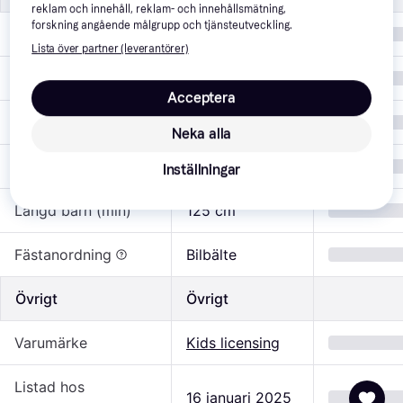
reklam och innehåll, reklam- och innehållsmätning,
forskning angående målgrupp och tjänsteutveckling.
Längd barn (max)
150 cm
Lista över partner (leverantörer)
Säkerhetscertifiering
UN R129, i-Size
Acceptera
Färg
Multifärgad
Neka alla
Längd barn (min)
49 "
Inställningar
Längd barn (min)
125 cm
Fästanordning
Bilbälte
Övrigt
Övrigt
Varumärke
Kids licensing
Listad hos
16 januari 2025