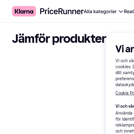
Alla kategorier
Rea
Jämför produkter
Vi a
Vi och v
cookies. 
ditt samt
preferens
dataskydd
Cookie Po
Vi och vår
Använda e
för ident
reklampre
och inneh