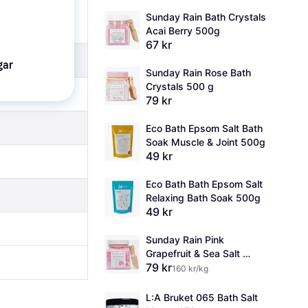
Sunday Rain Bath Crystals 
Acai Berry 500g
67 kr
gar
Sunday Rain Rose Bath 
Crystals 500 g
79 kr
Eco Bath Epsom Salt Bath 
Soak Muscle & Joint 500g
49 kr
Eco Bath Bath Epsom Salt 
Relaxing Bath Soak 500g
49 kr
Sunday Rain Pink 
Grapefruit & Sea Salt 
79 kr
Badsalt 500g
160 kr/kg
L:A Bruket 065 Bath Salt 