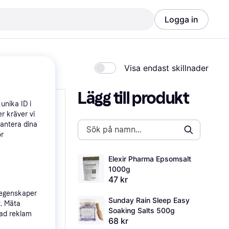
Logga in
Visa endast skillnader
Lägg till produkt
unika ID i
r kräver vi
hantera dina
ör
Elexir Pharma Epsomsalt 
1000g
47 kr
 egenskaper
Sunday Rain Sleep Easy 
t. Mäta
Soaking Salts 500g
sad reklam
68 kr