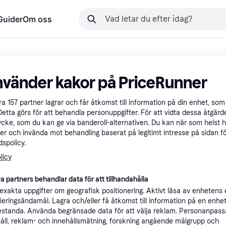
Guider
Om oss
nvänder kakor på PriceRunner
åra
157
partner lagrar och får åtkomst till information på din enhet, som 
Detta görs för att behandla personuppgifter. För att vidta dessa åtgärde
ycke, som du kan ge via banderoll-alternativen. Du kan när som helst 
er och invända mot behandling baserat på legitimt intresse på sidan f
spolicy.
licy
a partners behandlar data för att tillhandahålla
xakta uppgifter om geografisk positionering. Aktivt läsa av enhetens
ifieringsändamål. Lagra och/eller få åtkomst till information på en enhe
standa. Använda begränsade data för att välja reklam. Personanpas
åll, reklam- och innehållsmätning, forskning angående målgrupp och