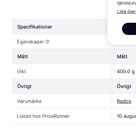
Radox Mu
tjänsteut
Lista över
18 kr
Specifikationer
Specifik
Egenskaper
Doft, L
Mått
Mått
Vikt
400.0 g
Övrigt
Övrigt
Varumärke
Radox
Listad hos PriceRunner
10 augu