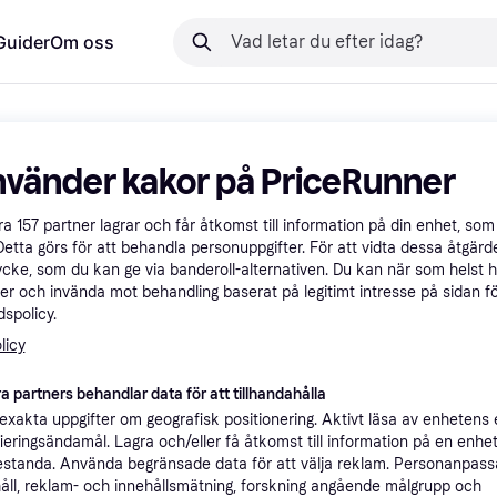
Guider
Om oss
nvänder kakor på PriceRunner
åra
157
partner lagrar och får åtkomst till information på din enhet, som 
Detta görs för att behandla personuppgifter. För att vidta dessa åtgärde
ycke, som du kan ge via banderoll-alternativen. Du kan när som helst 
er och invända mot behandling baserat på legitimt intresse på sidan f
spolicy.
licy
a partners behandlar data för att tillhandahålla
xakta uppgifter om geografisk positionering. Aktivt läsa av enhetens
ifieringsändamål. Lagra och/eller få åtkomst till information på en enhe
standa. Använda begränsade data för att välja reklam. Personanpas
åll, reklam- och innehållsmätning, forskning angående målgrupp och