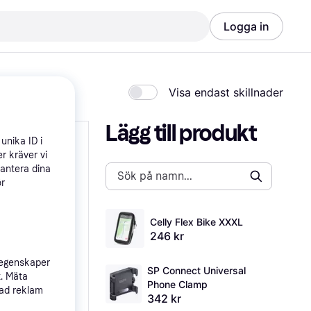
Logga in
Visa endast skillnader
Lägg till produkt
unika ID i
r kräver vi
hantera dina
ör
Celly Flex Bike XXXL
246 kr
 egenskaper
SP Connect Universal 
t. Mäta
Phone Clamp
sad reklam
342 kr