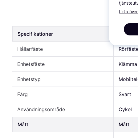
SBS Mobil
tjänsteut
Scooters
Lista över
168 kr
Specifikationer
Specifik
Hållarfäste
Rörfäst
Enhetsfäste
Klämma
Enhetstyp
Mobilte
Färg
Svart
Användningsområde
Cykel
Mått
Mått