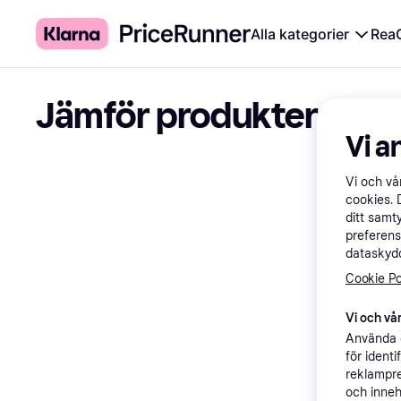
Alla kategorier
Rea
Jämför produkter
Vi a
Vi och v
cookies. 
ditt samt
preferens
dataskydd
Cookie Po
Vi och vår
Använda e
för ident
reklampre
och inneh