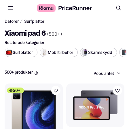
∕
Datorer
Surfplattor
Xiaomi pad 6
(
500+
)
Relaterade kategorier
Surfplattor
Mobiltillbehör
Skärmskydd
500+ produkter
Popularitet
50+