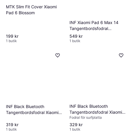
MTK Slim Fit Cover Xiaomi
Pad 6 Blossom
INF Xiaomi Pad 6 Max 14
Tangentbordsfodral
Bluetooth
199 kr
549 kr
1 butik
1 butik
INF Black Bluetooth
INF Black Bluetooth
Tangentbordsfodral Xiaomi
Tangentbordsfodral Xiaomi
Fodral för surfplatta
Pad 6 6Pro
Pad 6 6Pro
319 kr
329 kr
1 butik
1 butik