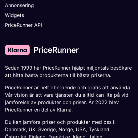
Annonsering
Widgets
PriceRunner API
Sedan 1999 har PriceRunner hjälpt miljontals besökare
att hitta bästa produkterna till bästa priserna.
PriceRunner är helt oberoende och gratis att använda.
Vår vision är att vara tjänsten du alltid kan lita på vid
jämförelse av produkter och priser. År 2022 blev
PriceRunner en del av Klarna.
Du kan jämföra priser och produkter med oss i:
Danmark
,
UK
,
Sverige
,
Norge
,
USA
,
Tyskland
,
Österrike
,
Finland
,
Frankrike
,
Irland
,
Italien
,