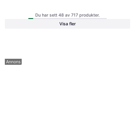
Xiaomi Pad 6 Pro Fodral med
fjärilar, Lila
Xiaomi Pad 6 | 11" | 8 GB |
Du har sett 48 av 717 produkter.
249 kr
256 GB | Mist Blue
Visa fler
Gå till Teknikmagasinet
2 965 kr
Gå till refurbed
Annons