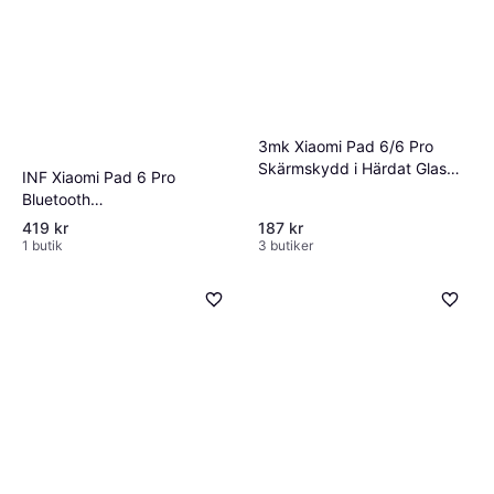
3mk Xiaomi Pad 6/6 Pro
Skärmskydd i Härdat Glas
INF Xiaomi Pad 6 Pro
Flexible
Bluetooth
Tangentbordsfodral KPH-
419 kr
187 kr
030
1 butik
3 butiker