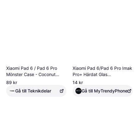
Xiaomi Pad 6 / Pad 6 Pro
Xiaomi Pad 6/Pad 6 Pro Imak
Mönster Case - Coconut
Pro+ Härdat Glas
Forest Sunset
Skärmskydd
89 kr
14 kr
Gå till Teknikdelar
Gå till MyTrendyPhone