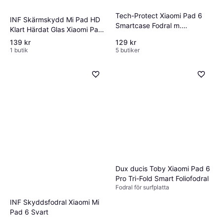
Tech-Protect Xiaomi Pad 6
INF Skärmskydd Mi Pad HD
Smartcase Fodral m.
Klart Härdat Glas Xiaomi Pad
Pennhållare Svart
6 Pro
139 kr
129 kr
1 butik
5 butiker
Dux ducis Toby Xiaomi Pad 6
Pro Tri-Fold Smart Foliofodral
Fodral för surfplatta
INF Skyddsfodral Xiaomi Mi
Pad 6 Svart