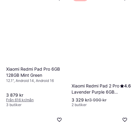
Xiaomi Redmi Pad Pro 6GB
128GB Mint Green
12.1", Android 14, Android 16
Xiaomi Redmi Pad 2 Pro
4.6
Lavender Purple 6GB
3 879 kr
128GB
3 329 kr
3 990 kr
Från 616 kr/mån
3 butiker
2 butiker