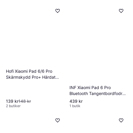
Hofi Xiaomi Pad 6/6 Pro
Skärmskydd Pro+ Härdat
Glas
INF Xiaomi Pad 6 Pro
Bluetooth Tangentbordfodral
Mist Blue
139 kr
148 kr
439 kr
2 butiker
1 butik