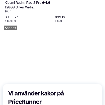
Xiaomi Redmi Pad 2 Pro
4.6
128GB Silver Wi-Fi
10.1"
Tablet
3 158 kr
899 kr
6 butiker
1 butik
Annons
Vi använder kakor på
PriceRunner