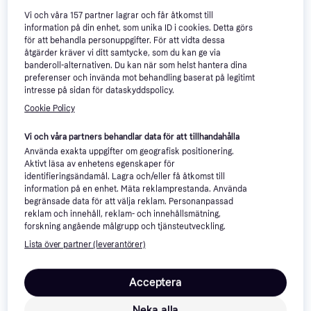
Vi och våra
157
partner lagrar och får åtkomst till
information på din enhet, som unika ID i cookies. Detta görs
för att behandla personuppgifter. För att vidta dessa
åtgärder kräver vi ditt samtycke, som du kan ge via
banderoll-alternativen. Du kan när som helst hantera dina
preferenser och invända mot behandling baserat på legitimt
intresse på sidan för dataskyddspolicy.
Cookie Policy
Xiaomi Pad 6 Baksida Svart
Vi och våra partners behandlar data för att tillhandahålla
Använda exakta uppgifter om geografisk positionering.
Aktivt läsa av enhetens egenskaper för
identifieringsändamål. Lagra och/eller få åtkomst till
information på en enhet. Mäta reklamprestanda. Använda
Xiaomi Xiaomi Pad 6 Hærdet
begränsade data för att välja reklam. Personanpassad
beskyttelsesglas 0.30mm
reklam och innehåll, reklam- och innehållsmätning,
650 kr
15 kr
forskning angående målgrupp och tjänsteutveckling.
1 butik
1 butik
Lista över partner (leverantörer)
Acceptera
Neka alla