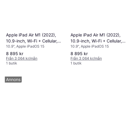
Apple iPad Air M1 (2022),
Apple iPad Air M1 (2022),
10.9-inch, Wi-Fi + Cellular,
10.9-inch, Wi-Fi + Cellular,
10.9", Apple iPadOS 15
10.9", Apple iPadOS 15
64GB Starlight
64GB Purple
8 895 kr
8 895 kr
Från 3 064 kr/mån
Från 3 064 kr/mån
1 butik
1 butik
Annons