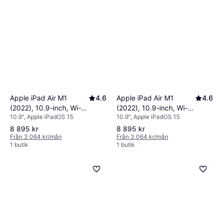
Apple iPad Air M1
4.6
Apple iPad Air M1
4.6
(2022), 10.9-inch, Wi-Fi
(2022), 10.9-inch, Wi-Fi
10.9", Apple iPadOS 15
10.9", Apple iPadOS 15
+ Cellular, 64GB Blue
+ Cellular, 64GB Pink
8 895 kr
8 895 kr
Från 3 064 kr/mån
Från 3 064 kr/mån
1 butik
1 butik