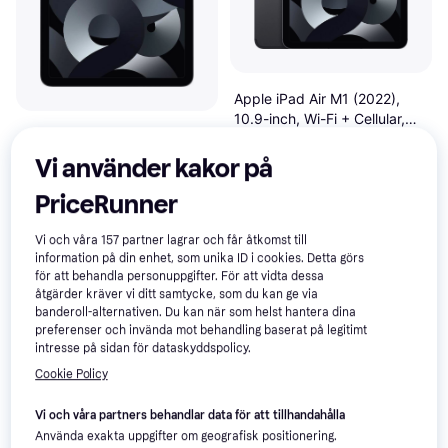
Apple iPad Air M1 (2022),
10.9-inch, Wi-Fi + Cellular,
Apple iPad Air M1
4.7
10.9", Apple iPadOS 15
64GB Space Grey
(2022), 10.9-inch, Wi-Fi,
Vi använder kakor på
10.9", Apple iPadOS
64GB Space Grey
8 895 kr
PriceRunner
5 416 kr
Från 3 064 kr/mån
3 butiker
3 butiker
Vi och våra
157
partner lagrar och får åtkomst till
information på din enhet, som unika ID i cookies. Detta görs
för att behandla personuppgifter. För att vidta dessa
åtgärder kräver vi ditt samtycke, som du kan ge via
banderoll-alternativen. Du kan när som helst hantera dina
preferenser och invända mot behandling baserat på legitimt
intresse på sidan för dataskyddspolicy.
Cookie Policy
Vi och våra partners behandlar data för att tillhandahålla
Använda exakta uppgifter om geografisk positionering.