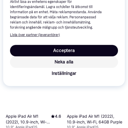
Aktivt läsa av enhetens egenskaper för
identifieringsändamål. Lagra och/eller få åtkomst till
Apple iPad Air M1
4.6
Apple iPad Air M1
4.6
information på en enhet. Mäta reklamprestanda. Använda
(2022), 10.9-inch, Wi-Fi,
(2022), 10.9-inch, Wi-Fi,
begränsade data för att välja reklam. Personanpassad
10.9", Apple iPadOS
10.9", Apple iPadOS
64GB Starlight
reklam och innehåll, reklam- och innehållsmätning,
64GB Pink
forskning angående målgrupp och tjänsteutveckling.
8 775 kr
8 775 kr
Från 3 023 kr/mån
Från 3 023 kr/mån
Lista över partner (leverantörer)
1 butik
2 butiker
Acceptera
Neka alla
Inställningar
Apple iPad Air M1 (2022),
Apple iPad Air M1
4.6
10.9-inch, Wi-Fi, 64GB Purple
(2022), 10.9-inch, Wi-Fi,
10.9", Apple iPadOS
10.9", Apple iPadOS
64GB Blue