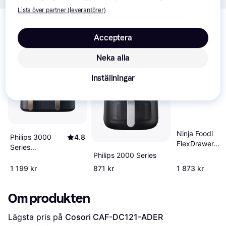
Lista över partner (leverantörer)
Relaterade produkter
Vi har plockat fram ett urval av produkter som kanske skulle 
Acceptera
intressera dig.
Visa alla
Neka alla
-11%
500+
Inställningar
Ninja Foodi
Philips 3000
4.8
FlexDrawer
Series
AF500EU
Philips 2000 Series
NA352/00
1 199 kr
871 kr
1 873 kr
Om produkten
Lägsta pris på 
Cosori CAF-DC121-ADER 