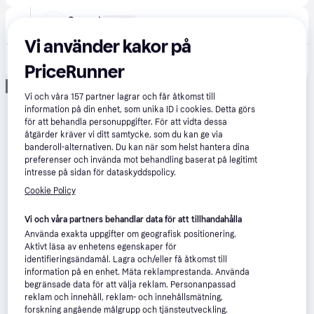
Conrad
2.6
(7)
Fri frakt
Vi använder kakor på
2 890 kr
Cosori CAF-DC121-ADER Varmluftsfritös 10.8 l med display Svart
PriceRunner
Eller 996 kr/mån
Annons
Vi och våra
157
partner lagrar och får åtkomst till
information på din enhet, som unika ID i cookies. Detta görs
för att behandla personuppgifter. För att vidta dessa
åtgärder kräver vi ditt samtycke, som du kan ge via
banderoll-alternativen. Du kan när som helst hantera dina
preferenser och invända mot behandling baserat på legitimt
intresse på sidan för dataskyddspolicy.
Cookie Policy
Vi och våra partners behandlar data för att tillhandahålla
Använda exakta uppgifter om geografisk positionering.
Aktivt läsa av enhetens egenskaper för
identifieringsändamål. Lagra och/eller få åtkomst till
information på en enhet. Mäta reklamprestanda. Använda
begränsade data för att välja reklam. Personanpassad
reklam och innehåll, reklam- och innehållsmätning,
forskning angående målgrupp och tjänsteutveckling.