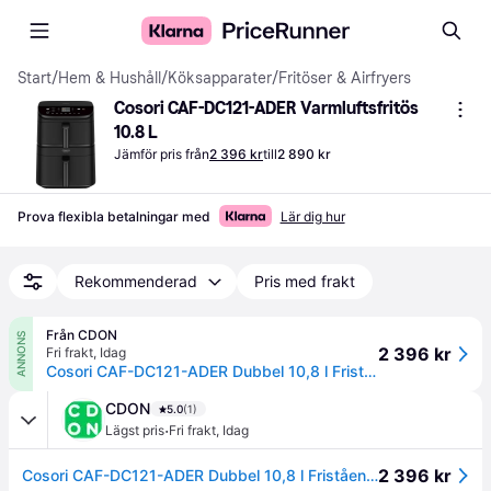
Start
/
Hem & Hushåll
/
Köksapparater
/
Fritöser & Airfryers
Cosori CAF-DC121-ADER Varmluftsfritös 
10.8 L
Jämför pris från
2 396 kr
till
2 890 kr
Prova flexibla betalningar med
Lär dig hur
Rekommenderad
Pris med frakt
Från CDON
ANNONS
2 396 kr
Fri frakt
,
Idag
Cosori CAF-DC121-ADER Dubbel 10,8 l Fristående Varmluftsfritös Svart
CDON
5.0
(1)
·
Lägst pris
Fri frakt
,
Idag
2 396 kr
Cosori CAF-DC121-ADER Dubbel 10,8 l Fristående Varmluftsfritös Svart