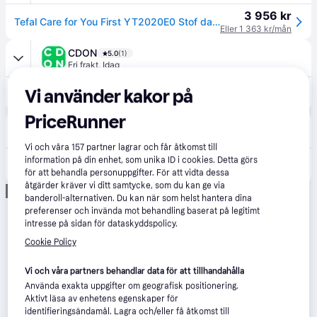
3 956 kr
Tefal Care for You First YT2020E0 Stof damper 1500W Blå --> I externt lager, forväntat leveransdatum hos dig 16-08-2026
Eller 1 363 kr/mån
CDON
5.0
(1)
Fri frakt
,
Idag
Vi använder kakor på
4 350 kr
Tefal Care For You First YT2020, Blå, Terrakotta, Cashmere, Siden, Ull, 1,2 l, 1500 W, Typ C, 814 mm
PriceRunner
Buyersclub
1.0
(1)
Fri frakt
,
4-5 dagar
Vi och våra
157
partner lagrar och får åtkomst till
3 985 kr
information på din enhet, som unika ID i cookies. Detta görs
Tefal Care for You First YT2020E0 - textilångning
Eller 1 373 kr/mån
för att behandla personuppgifter. För att vidta dessa
åtgärder kräver vi ditt samtycke, som du kan ge via
Annons
banderoll-alternativen. Du kan när som helst hantera dina
preferenser och invända mot behandling baserat på legitimt
intresse på sidan för dataskyddspolicy.
Cookie Policy
Vi och våra partners behandlar data för att tillhandahålla
Använda exakta uppgifter om geografisk positionering.
Aktivt läsa av enhetens egenskaper för
identifieringsändamål. Lagra och/eller få åtkomst till