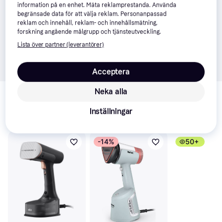
information på en enhet. Mäta reklamprestanda. Använda
begränsade data för att välja reklam. Personanpassad
reklam och innehåll, reklam- och innehållsmätning,
forskning angående målgrupp och tjänsteutveckling.
Lista över partner (leverantörer)
Acceptera
Relaterade produkter
Neka alla
Vi har plockat fram ett urval av produkter som kanske skulle 
Inställningar
intressera dig.
Visa alla
-14%
50+