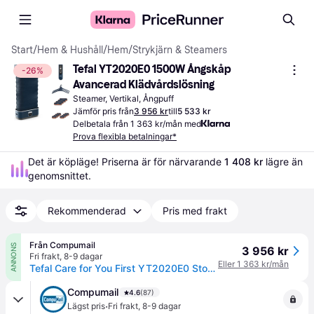
Start
/
Hem & Hushåll
/
Hem
/
Strykjärn & Steamers
Tefal YT2020E0 1500W Ångskåp 
-26%
Avancerad Klädvårdslösning
Steamer, Vertikal, Ångpuff
Jämför pris från
3 956 kr
till
5 533 kr
Delbetala från 1 363 kr/mån med
Prova flexibla betalningar*
Det är köpläge! Priserna är för närvarande 
1 408 kr
 lägre än 
genomsnittet.
Rekommenderad
Pris med frakt
Från Compumail
ANNONS
3 956 kr
Fri frakt
,
8-9 dagar
Eller 1 363 kr/mån
Tefal Care for You First YT2020E0 Stof damper 1500W Blå --> I externt lager, forväntat leveransdatum hos dig 16-08-2026
Compumail
4.6
(87)
·
Lägst pris
Fri frakt
,
8-9 dagar