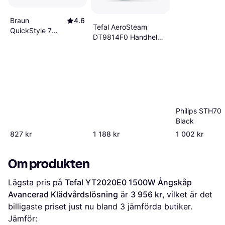
Braun
4.6
Tefal AeroSteam
QuickStyle 7
DT9814F0 Handheld
Garment
Beklædningsdamper
Steamer GS
0.1 L
7077
Black/Copper
Philips STH70
Black
827 kr
1 188 kr
1 002 kr
Om produkten
Lägsta pris på 
Tefal YT2020E0 1500W Ångskåp 
Avancerad Klädvårdslösning
 är 
3 956 kr
, vilket är det 
billigaste priset just nu bland 
3
 jämförda butiker.
Jämför: