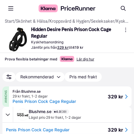
Start
/
Skönhet & Hälsa
/
Kroppsvård & Hygien
/
Sexleksaker
/
Kyskhetsanordningar
Hidden Desire Penis Prison Cock Cage 
Regular
Kyskhetsanordning
Jämför pris från
329 kr
till
419 kr
Prova flexibla betalningar med
Lär dig hur
Rekommenderad
Pris med frakt
Från Blushme.se
ANNONS
329 kr
29 kr frakt
,
1-2 dagar
Penis Prison Cock Cage Regular
Blushme.se
4.0
(39)
·
Lägst pris
29 kr frakt
,
1-2 dagar
329 kr
Penis Prison Cock Cage Regular