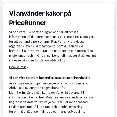
Vuxen
·
Vi använder kakor på
Lägst pris
39 kr frakt
PriceRunner
329 kr
Penis Prison Cock Cage Regular
Vi och våra
157
partner lagrar och får åtkomst till
Vuxenkul
information på din enhet, som unika ID i cookies. Detta görs
Fri frakt
för att behandla personuppgifter. För att vidta dessa
åtgärder kräver vi ditt samtycke, som du kan ge via
419 kr
Penis Prison Cock Cage Regular Black
banderoll-alternativen. Du kan när som helst hantera dina
preferenser och invända mot behandling baserat på legitimt
SexleksakerOutlet
intresse på sidan för dataskyddspolicy.
·
Lägst pris
Fri frakt
Cookie Policy
329 kr
Penis Prison Cock Cage Regular
Vi och våra partners behandlar data för att tillhandahålla
Använda exakta uppgifter om geografisk positionering.
Aktivt läsa av enhetens egenskaper för
Relaterade produkter
identifieringsändamål. Lagra och/eller få åtkomst till
information på en enhet. Mäta reklamprestanda. Använda
Vi har plockat fram ett urval av produkter som kanske skulle 
begränsade data för att välja reklam. Personanpassad
reklam och innehåll, reklam- och innehållsmätning,
intressera dig.
Visa alla
forskning angående målgrupp och tjänsteutveckling.