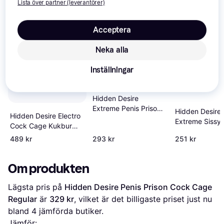
Lista över partner (leverantörer)
Trendande
Acceptera
Neka alla
Inställningar
Hidden Desire
Extreme Penis Prison
Hidden Desire
Hidden Desire Electro
Cock Cage X-Short -
Extreme Sissy 
Cock Cage Kukbur
Black
Cock Lock X-Sh
Clear
489 kr
293 kr
251 kr
Pink
Om produkten
Lägsta pris på 
Hidden Desire Penis Prison Cock Cage 
Regular
 är 
329 kr
, vilket är det billigaste priset just nu 
bland 
4
 jämförda butiker.
Jämför: