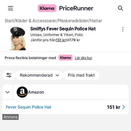
Start
/
Kläder & Accessoarer
/
Maskeradkläder
/
Hattar
Smiffys Fever Sequin Police Hat
Unisex, Uniformer & Yrken, Polis
Jämför pris från
151 kr
till
179 kr
Prova flexibla betalningar med
Lär dig hur
Rekommenderad
Pris med frakt
Amazon
151 kr
Fever Sequin Police Hat
Annons