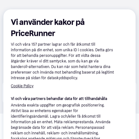
Vi använder kakor på
PriceRunner
Vi och våra
157
partner lagrar och får åtkomst till
information på din enhet, som unika ID i cookies. Detta görs
för att behandla personuppgifter. För att vidta dessa
åtgärder kräver vi ditt samtycke, som du kan ge via
banderoll-alternativen. Du kan när som helst hantera dina
preferenser och invända mot behandling baserat på legitimt
intresse på sidan för dataskyddspolicy.
Cookie Policy
Produkten finns även hos 
1
butik
 som valt att inte 
Visa alla
samarbeta med PriceRunner.
Vi och våra partners behandlar data för att tillhandahålla
Använda exakta uppgifter om geografisk positionering.
Aktivt läsa av enhetens egenskaper för
identifieringsändamål. Lagra och/eller få åtkomst till
information på en enhet. Mäta reklamprestanda. Använda
begränsade data för att välja reklam. Personanpassad
reklam och innehåll, reklam- och innehållsmätning,
forskning angående målgrupp och tjänsteutveckling.