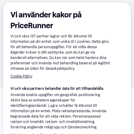
Vi använder kakor på
PriceRunner
Vi och våra
157
partner lagrar och får åtkomst till
information på din enhet, som unika ID i cookies. Detta görs
för att behandla personuppgifter. För att vidta dessa
åtgärder kräver vi ditt samtycke, som du kan ge via
banderoll-alternativen. Du kan när som helst hantera dina
preferenser och invända mot behandling baserat på legitimt
intresse på sidan för dataskyddspolicy.
Cookie Policy
Vi och våra partners behandlar data för att tillhandahålla
Relaterade produkter
Använda exakta uppgifter om geografisk positionering.
Aktivt läsa av enhetens egenskaper för
Vi har plockat fram ett urval av produkter som kanske skulle 
identifieringsändamål. Lagra och/eller få åtkomst till
intressera dig.
Visa alla
information på en enhet. Mäta reklamprestanda. Använda
begränsade data för att välja reklam. Personanpassad
reklam och innehåll, reklam- och innehållsmätning,
forskning angående målgrupp och tjänsteutveckling.