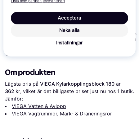
Lista över partner (leverantörer)
Acceptera
Neka alla
LK Systems
Schneider Elect
Uponor Combipex RIR
Universalrör PE-X RIR
Combi Pipe Un
Inställningar
PLUS 15/25, L=50M
X20x2,5
Rir X16X2,0/5
2 850 kr
2 199 kr
1 890 kr
Från 982 kr/mån
Om produkten
Lägsta pris på 
VIEGA Kylarkopplingsblock 180
 är 
362 kr
, vilket är det billigaste priset just nu hos 1 butik.
Jämför:
VIEGA Vatten & Avlopp
VIEGA Vägtrummor, Mark- & Dräneringsrör