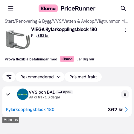
Start
/
Renovering & Bygg
/
VVS
/
Vatten & Avlopp
/
Vägtrummor, Mark- & Dräneringsrör
VIEGA Kylarkopplingsblock 180
Pris
362 kr
Prova flexibla betalningar med
Lär dig hur
Rekommenderad
Pris med frakt
VVS och BAD
4.6
(59)
99 kr frakt
,
6 dagar
362 kr
Kylarkopplingsblock 180
Annons