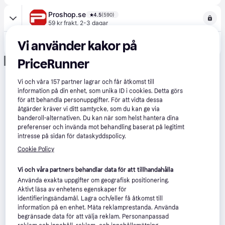
Proshop.se
4.5
(590)
59 kr frakt
,
2-3 dagar
Vi använder kakor på
174 kr
Viega Sanpress bend 90° 15 gunmetal/glossy 107932
PriceRunner
Annons
Vi och våra
157
partner lagrar och får åtkomst till
information på din enhet, som unika ID i cookies. Detta görs
för att behandla personuppgifter. För att vidta dessa
åtgärder kräver vi ditt samtycke, som du kan ge via
banderoll-alternativen. Du kan när som helst hantera dina
preferenser och invända mot behandling baserat på legitimt
intresse på sidan för dataskyddspolicy.
Cookie Policy
Vi och våra partners behandlar data för att tillhandahålla
Använda exakta uppgifter om geografisk positionering.
Aktivt läsa av enhetens egenskaper för
identifieringsändamål. Lagra och/eller få åtkomst till
information på en enhet. Mäta reklamprestanda. Använda
begränsade data för att välja reklam. Personanpassad