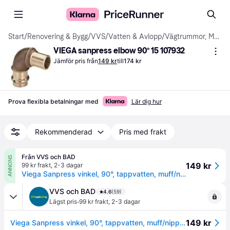
Start
/
Renovering & Bygg
/
VVS
/
Vatten & Avlopp
/
Vägtrummor, Mark- & Dräneringsrör
VIEGA sanpress elbow 90° 15 107932
Jämför pris från
149 kr
till
174 kr
Prova flexibla betalningar med
Lär dig hur
Rekommenderad
Pris med frakt
Från VVS och BAD
ANNONS
149 kr
99 kr frakt
,
2-3 dagar
Viega Sanpress vinkel, 90°, tappvatten, muff/nippel, 15 mm
VVS och BAD
4.6
(59)
·
Lägst pris
99 kr frakt
,
2-3 dagar
149 kr
Viega Sanpress vinkel, 90°, tappvatten, muff/nippel, 15 mm