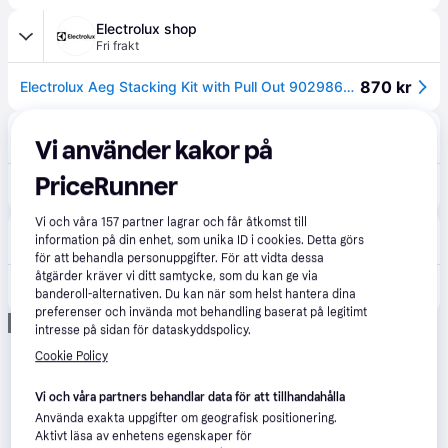
Electrolux shop
Fri frakt
870 kr
Electrolux Aeg Stacking Kit with Pull Out 9029866283
Vitvaruexperten
4.8
(100)
Vi använder kakor på
39 kr frakt
,
1-5 dagar
PriceRunner
884 kr
AEG - A1WYHSK2 - Stapelsats med utdragbar skiva
Vi och våra
157
partner lagrar och får åtkomst till
Hemmy
4.3
(39)
information på din enhet, som unika ID i cookies. Detta görs
39 kr frakt
,
1-5 dagar
för att behandla personuppgifter. För att vidta dessa
åtgärder kräver vi ditt samtycke, som du kan ge via
884 kr
AEG - A1WYHSK2 - Stapelsats med utdragbar skiva
banderoll-alternativen. Du kan när som helst hantera dina
preferenser och invända mot behandling baserat på legitimt
Annons
intresse på sidan för dataskyddspolicy.
Cookie Policy
Vi och våra partners behandlar data för att tillhandahålla
Använda exakta uppgifter om geografisk positionering.
Aktivt läsa av enhetens egenskaper för