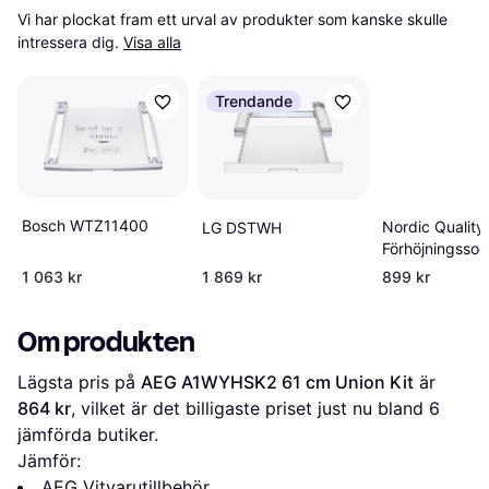
Vi har plockat fram ett urval av produkter som kanske skulle 
intressera dig.
Visa alla
Trendande
Bosch WTZ11400
Nordic Quality
LG DSTWH
Förhöjningssoc
med korg O35
1 063 kr
1 869 kr
899 kr
Om produkten
Lägsta pris på 
AEG A1WYHSK2 61 cm Union Kit
 är 
864 kr
, vilket är det billigaste priset just nu bland 
6
jämförda butiker.
Jämför:
AEG Vitvarutillbehör