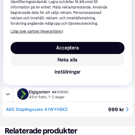
identifieringsändamål. Lagra och/eller få åtkomst till
information på en enhet. Mäta reklamprestanda. Använda
begränsade data för att välja reklam. Personanpassad
reklam och innehåll, reklam- och innehållsmätning,
forskning angående målgrupp och tjänsteutveckling.
Lista över partner (leverantörer)
Acceptera
Neka alla
POWER
4.1
(526)
59 kr frakt
,
1-2 dagar
Inställningar
870 kr
AEG A1WYHSK2 staplingssats
Elgiganten
4.1
(4634)
49 kr frakt
,
1-2 dagar
999 kr
AEG Staplingssats A1WYHSK2
Relaterade produkter