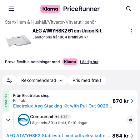
Start
/
Hem & Hushåll
/
Vitvaror
/
Vitvarutillbehör
AEG A1WYHSK2 61 cm Union Kit
Jämför pris från
864 kr
till
999 kr
Prova flexibla betalningar med
Lär dig hur
Rekommenderad
Pris med frakt
Från Electrolux shop
ANNONS
870 kr
Fri frakt
Electrolux Aeg Stacking Kit with Pull Out 9029866283
Compumail
4.6
(87)
·
Lägst pris
39 kr frakt
,
9-10 dagar
864 kr
AEG A1WYHSK2 Stablesæt med udtræksskuffe --> I externt lager, forväntat leveransdatum hos dig 17-08-2026