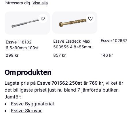
intressera dig.
Visa alla
Essve 102667 
Essve Essdeck Max
Essve 118102
503555 4.8x55mm
6.5x90mm 100st
1000st
299 kr
857 kr
146 kr
Om produkten
Lägsta pris på 
Essve 701562 250st
 är 
769 kr
, vilket är 
det billigaste priset just nu bland 
7
 jämförda butiker.
Jämför:
Essve Byggmaterial
Essve Skruvar