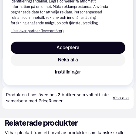
identifieringsändamål. Lagra och/eller få åtkomst till
information på en enhet. Mäta reklamprestanda. Använda
begränsade data för att välja reklam. Personanpassad
reklam och innehåll, reklam- och innehållsmätning,
forskning angående målgrupp och tjänsteutveckling.
Lista över partner (leverantörer)
Acceptera
Neka alla
Elwo Tools
Inställningar
899 kr
ESSVE TRALLSKRUV DOLD 4,8X60 A2-250
Produkten finns även hos 
2
butiker
 som valt att inte 
Visa alla
samarbeta med PriceRunner.
Relaterade produkter
Vi har plockat fram ett urval av produkter som kanske skulle 