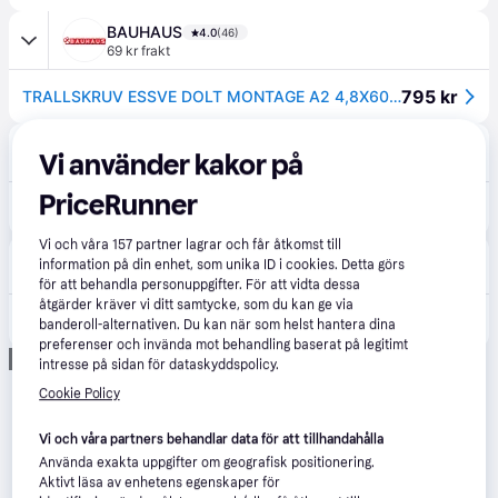
BAUHAUS
4.0
(46)
69 kr frakt
795 kr
TRALLSKRUV ESSVE DOLT MONTAGE A2 4,8X60MM 250ST/FP
Proffsmagasinet
4.7
(551)
Vi använder kakor på
59 kr frakt
,
1-2 dagar
PriceRunner
841 kr
ESSVE HDS Trallskruv 4,8 mm, A2, 250-pack 60 mm, A2
Vi och våra
157
partner lagrar och får åtkomst till
Bolist
information på din enhet, som unika ID i cookies. Detta görs
Fri frakt
för att behandla personuppgifter. För att vidta dessa
åtgärder kräver vi ditt samtycke, som du kan ge via
1 190 kr
ESSVE TRALLSKRUV HDS PRO FÖR DOLT MONTAGE A2 TX15 4,8X60 250ST
banderoll-alternativen. Du kan när som helst hantera dina
preferenser och invända mot behandling baserat på legitimt
Annons
intresse på sidan för dataskyddspolicy.
Cookie Policy
Vi och våra partners behandlar data för att tillhandahålla
Använda exakta uppgifter om geografisk positionering.
Aktivt läsa av enhetens egenskaper för