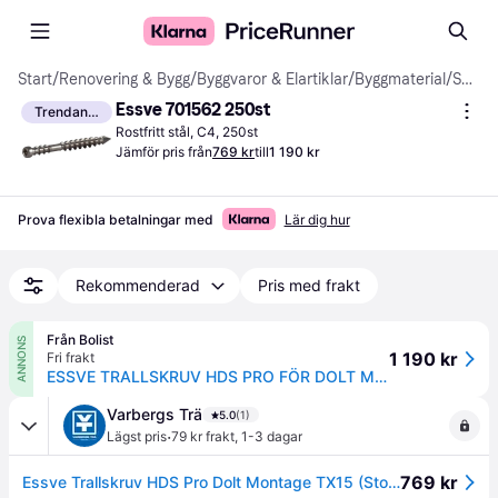
Start
/
Renovering & Bygg
/
Byggvaror & Elartiklar
/
Byggmaterial
/
Skruvar
Essve 701562 250st
Trendande
Rostfritt stål, C4, 250st
Jämför pris från
769 kr
till
1 190 kr
Prova flexibla betalningar med
Lär dig hur
Rekommenderad
Pris med frakt
Från Bolist
ANNONS
1 190 kr
Fri frakt
ESSVE TRALLSKRUV HDS PRO FÖR DOLT MONTAGE A2 TX15 4,8X60 250ST
Varbergs Trä
5.0
(1)
·
Lägst pris
79 kr frakt
,
1-3 dagar
769 kr
Essve Trallskruv HDS Pro Dolt Montage TX15 (Storlek: 4,8 x 60 mm Materialkvalitet: Rostfritt A2 Förpackning: 250 st)