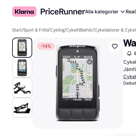
Alla kategorier
Rea
Start
/
Sport & Fritid
/
Cykling
/
Cykeltillbehör
/
Cykeldatorer & Cyke
Wa
-14%
Cykel
Jämfö
Cykel
Delbe