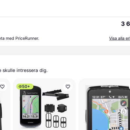
3 6
beta med PriceRunner.
Visa alla 
skulle intressera dig.
50+