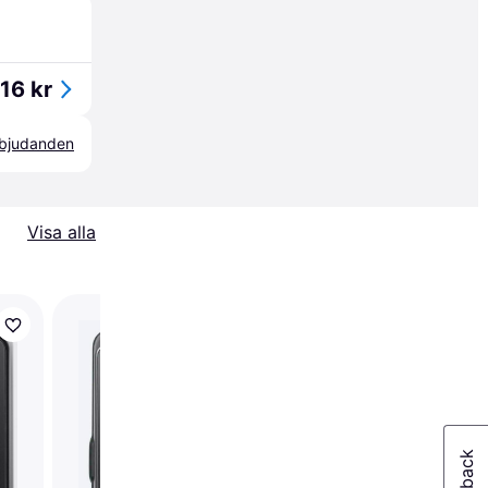
16 kr
erbjudanden
Visa alla
100+
Garmin Edge 1040
Solar