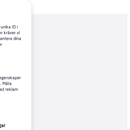
nderad
unika ID i
r kräver vi
hantera dina
ör
690 kr
Köpgaranti
 egenskaper
80 kr
t. Mäta
73 kr/mån
sad reklam
90 kr
27 kr/mån
gar