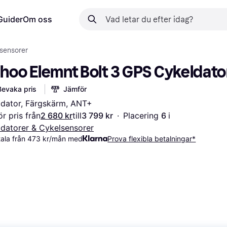
Guider
Om oss
lsensorer
hoo Elemnt Bolt 3 GPS Cykeldato
Bevaka pris
Jämför
dator, Färgskärm, ANT+
r pris från
2 680 kr
till
3 799 kr
·
Placering 
6 
i 
datorer & Cykelsensorer
tala från 473 kr/mån med
Prova flexibla betalningar*