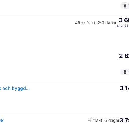
3 6
49 kr frakt
,
2-3 dagar
Eller 6
2 8
3 1
Wahoo Elemnt Bolt 3 GPS-Cykeldator Aerodynamisk och byggd för hastighet
3 7
ek
Fri frakt
,
5 dagar