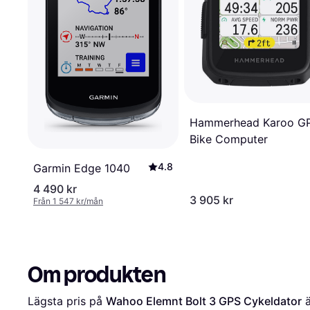
Hammerhead Karoo G
Bike Computer
4.8
Garmin Edge 1040
4 490 kr
3 905 kr
Från 1 547 kr/mån
Om produkten
Lägsta pris på 
Wahoo Elemnt Bolt 3 GPS Cykeldator
 