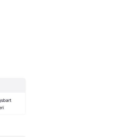
sbart 
eri