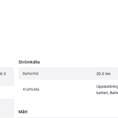
Strömkälla
Batteritid
t 3 
20.0 tim
Uppladdning
Kraftkälla
batteri, Batt
Mått