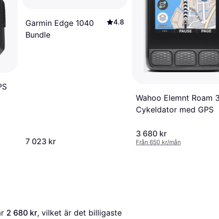
4.8
Garmin Edge 1040
Bundle
PS
Wahoo Elemnt Roam 
Cykeldator med GPS
3 680 kr
7 023 kr
Från 650 kr/mån
är 
2 680 kr
, vilket är det billigaste 