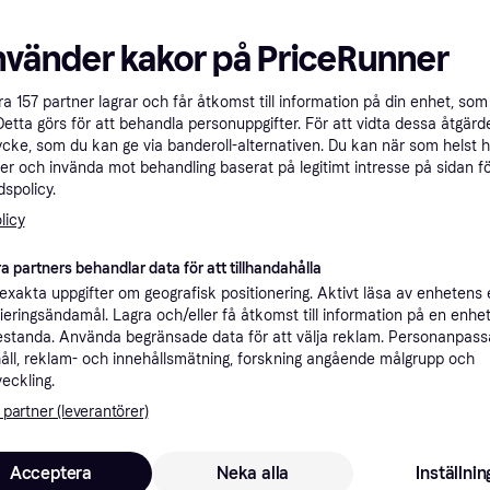
ner
nvänder kakor på PriceRunner
Rekomme
åra
157
partner lagrar och får åtkomst till information på din enhet, som 
Detta görs för att behandla personuppgifter. För att vidta dessa åtgärde
ycke, som du kan ge via banderoll-alternativen. Du kan när som helst 
er och invända mot behandling baserat på legitimt intresse på sidan f
2 
59 kr frakt
spolicy.
licy
a partners behandlar data för att tillhandahålla
xakta uppgifter om geografisk positionering. Aktivt läsa av enhetens
2 6
·
Lägst pris
Fri frakt
,
1-2 dagar
ifieringsändamål. Lagra och/eller få åtkomst till information på en enhe
Eller 4
standa. Använda begränsade data för att välja reklam. Personanpas
åll, reklam- och innehållsmätning, forskning angående målgrupp och
veckling.
 partner (leverantörer)
2 6
Fri frakt
,
1-3 dagar
Eller 9
Acceptera
Neka alla
Inställnin