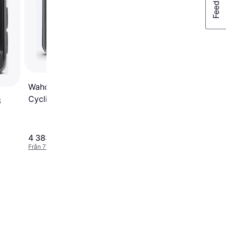
Wahoo Elemnt ACE GPS
Cycling Computer
3
4 383 kr
6 374 kr
Från 774 kr/mån
Från 1 125 kr/mån