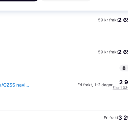
2 6
59 kr frakt
2 6
59 kr frakt
2 9
Wahoo ELEMNT BOLT GPS/GLONASS/Galileo/Beidou/QZSS navigator 2.3" --> I lager, forväntat leveransdatum hos dig 09-08-2026
Fri frakt
,
1-2 dagar
Eller 1 0
3 2
Fri frakt