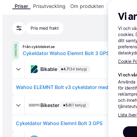
Priser
Prisutveckling
Om produkten
Specifikatio
Vi a
Pris med frakt
Vi och v
cookies. 
ditt samt
ANNONS
Från cykloteket.se
preferens
Cykeldator Wahoo Elemnt Bolt 3 GPS
dataskydd
Cookie Po
Bikable
4.7
(34 betyg)
Vi och vår
Använda e
Wahoo ELEMNT Bolt v3 cykeldator med GPS - Svart
för ident
reklampre
och inneh
Bikester
5.0
(1 betyg)
tjänsteut
Lista över
Cykeldator Wahoo Elemnt Bolt 3 GPS