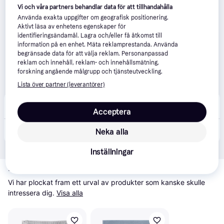
Vi och våra partners behandlar data för att tillhandahålla
Använda exakta uppgifter om geografisk positionering.
Aktivt läsa av enhetens egenskaper för
identifieringsändamål. Lagra och/eller få åtkomst till
information på en enhet. Mäta reklamprestanda. Använda
begränsade data för att välja reklam. Personanpassad
reklam och innehåll, reklam- och innehållsmätning,
forskning angående målgrupp och tjänsteutveckling.
Lista över partner (leverantörer)
SOVA
99 kr frakt
Acceptera
450 kr
Gant Badrumsmatta 50x80 Marine (50x80)
Neka alla
Inställningar
Relaterade produkter
Vi har plockat fram ett urval av produkter som kanske skulle 
intressera dig.
Visa alla