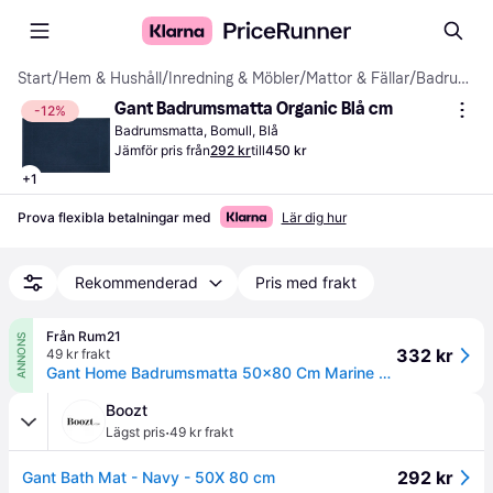
Start
/
Hem & Hushåll
/
Inredning & Möbler
/
Mattor & Fällar
/
Badrumsmattor
Gant Badrumsmatta Organic Blå cm
-12%
Badrumsmatta, Bomull, Blå
Jämför pris från
292 kr
till
450 kr
+
1
Prova flexibla betalningar med
Lär dig hur
Rekommenderad
Pris med frakt
Från Rum21
ANNONS
332 kr
49 kr frakt
Gant Home Badrumsmatta 50x80 Cm Marine - Badrumsmattor Ekologisk Bomull Marine - 852012609-410
Boozt
·
Lägst pris
49 kr frakt
292 kr
Gant Bath Mat - Navy - 50X 80 cm