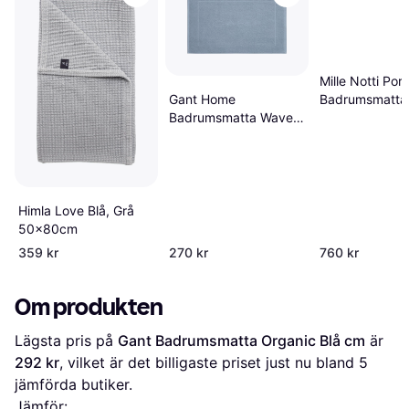
Mille Notti Port
Badrumsmatta 
Gant Home
Badrumsmatta Waves
Blå cm
Himla Love Blå, Grå
50x80cm
359 kr
270 kr
760 kr
Om produkten
Lägsta pris på 
Gant Badrumsmatta Organic Blå cm
 är 
292 kr
, vilket är det billigaste priset just nu bland 
5
jämförda butiker.
Jämför: