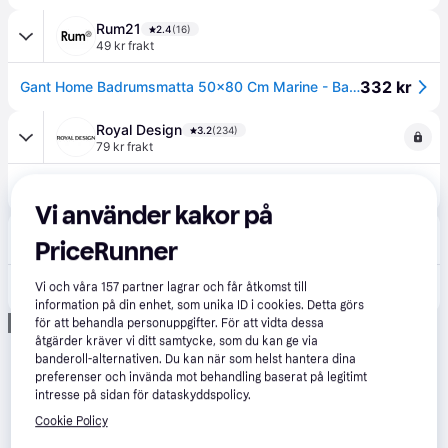
Rum21
2.4
(16)
49 kr frakt
332 kr
Gant Home Badrumsmatta 50x80 Cm Marine - Badrumsmattor Ekologisk Bomull Marine - 852012609-410
Royal Design
3.2
(234)
79 kr frakt
332 kr
Gant Home - Badrumsmatta 50x80 Cm - Marine
Vi använder kakor på
Gant
PriceRunner
49 kr frakt
450 kr
GANT Heminredning Badmatta (50x80) MARINE
Vi och våra
157
partner lagrar och får åtkomst till
information på din enhet, som unika ID i cookies. Detta görs
Annons
för att behandla personuppgifter. För att vidta dessa
åtgärder kräver vi ditt samtycke, som du kan ge via
banderoll-alternativen. Du kan när som helst hantera dina
preferenser och invända mot behandling baserat på legitimt
intresse på sidan för dataskyddspolicy.
Cookie Policy