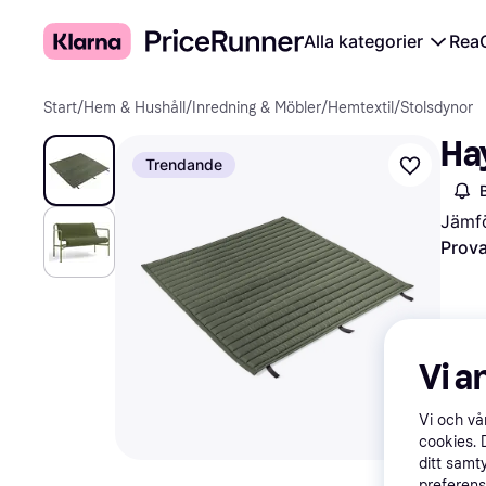
Alla kategorier
Rea
Start
/
Hem & Hushåll
/
Inredning & Möbler
/
Hemtextil
/
Stolsdynor
Ha
Trendande
Jämfö
Prova
Vi a
Vi och v
cookies. 
ditt samt
preferens