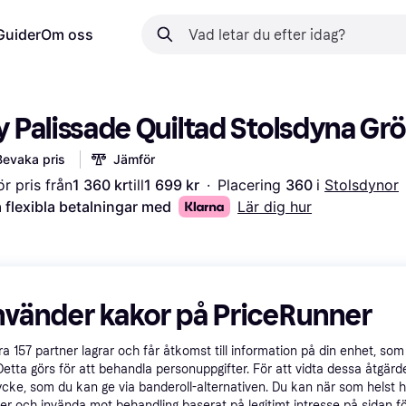
Guider
Om oss
y Palissade Quiltad Stolsdyna Gr
Bevaka pris
Jämför
r pris från
1 360 kr
till
1 699 kr
·
Placering 
360 
i 
Stolsdynor
 flexibla betalningar med
Lär dig hur
nvänder kakor på PriceRunner
åra
157
partner lagrar och får åtkomst till information på din enhet, som 
Detta görs för att behandla personuppgifter. För att vidta dessa åtgärde
ycke, som du kan ge via banderoll-alternativen. Du kan när som helst 
er och invända mot behandling baserat på legitimt intresse på sidan f