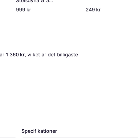
Stolsdyna Grå
(127x56cm)
999 kr
249 kr
 är 
1 360 kr
, vilket är det billigaste 
Specifikationer