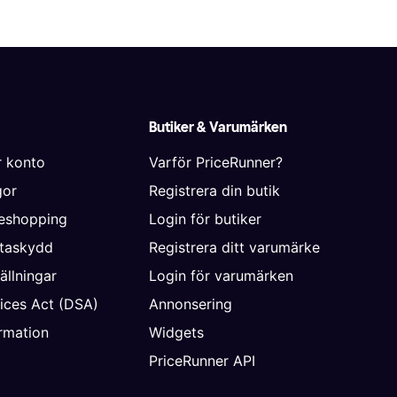
Butiker & Varumärken
r konto
Varför PriceRunner?
gor
Registrera din butik
neshopping
Login för butiker
ataskydd
Registrera ditt varumärke
ällningar
Login för varumärken
vices Act (DSA)
Annonsering
rmation
Widgets
PriceRunner API