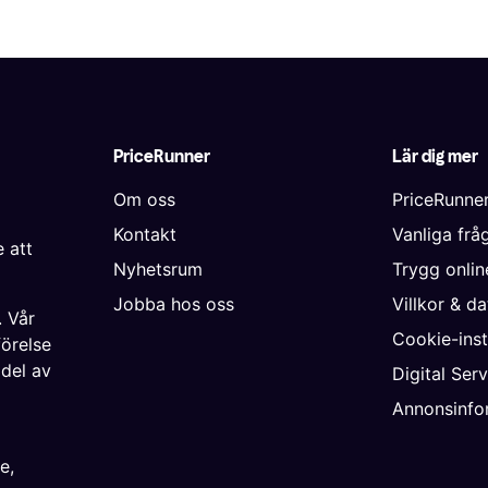
PriceRunner
Lär dig mer
Om oss
PriceRunne
Kontakt
Vanliga frå
 att
Nyhetsrum
Trygg onli
Jobba hos oss
Villkor & d
. Vår
Cookie-inst
förelse
 del av
Digital Ser
Annonsinfo
ke
,