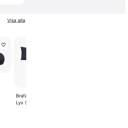
Visa alla
Hillerstorp Hammock
Stolsdyna Svart
(174x128cm)
Brafab Softa Hammockset
Lyx Stolsdyna Grå