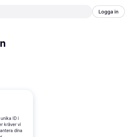
Logga in
Annons
Annons
ön
unika ID i
r kräver vi
hantera dina
ör