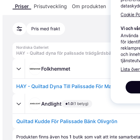
Priser
Prisutveckling
Om produkten
Specifikatio
dataskydd
Cookie Po
Vi och vår
Pris med frakt
Använda e
för ident
Nordiska Galleriet
reklampre
och inneh
tjänsteut
Folkhemmet
Lista över
HAY - Quiltad Dyna Till Palissade För Matbänk, Oliv
Andlight
1.0
(1 betyg)
Quiltad Kudde För Palissade Bänk Olivgrön
Annons
Produkten finns även hos 
1
butik
 som valt att inte samarbet