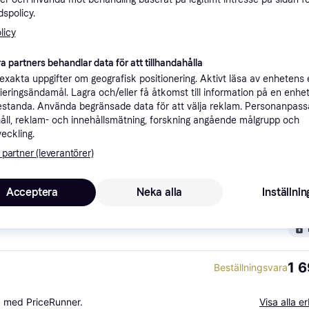
ner
spolicy.
licy
a partners behandlar data för att tillhandahålla
Rekomme
xakta uppgifter om geografisk positionering. Aktivt läsa av enhetens
ifieringsändamål. Lagra och/eller få åtkomst till information på en enhe
standa. Använda begränsade data för att välja reklam. Personanpas
1 
Förbeställ
HAY - Quiltad dyna för palissade trädgårdsbänk - Olive - Dynor & kuddar - Ronan & Erwan Bouroullec - Grön
åll, reklam- och innehållsmätning, forskning angående målgrupp och
veckling.
 partner (leverantörer)
1 6
grön
Acceptera
Neka alla
Inställnin
1 6
Beställningsvara
a med PriceRunner.
Visa alla 