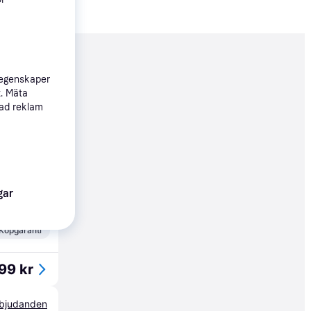
nderad
 egenskaper
t. Mäta
sad reklam
360 kr
99 kr
gar
Köpgaranti
99 kr
erbjudanden