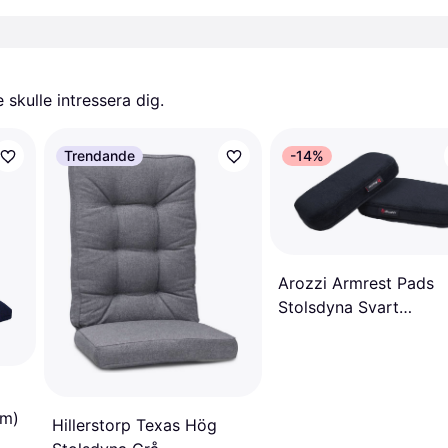
skulle intressera dig.
Trendande
-14%
Arozzi Armrest Pads
Stolsdyna Svart
(27x13.5cm)
cm)
Hillerstorp Texas Hög