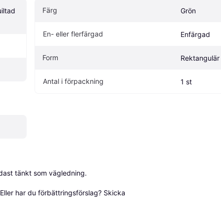
Färg
ltad 
Grön
En- eller flerfärgad
Enfärgad
Form
Rektangulär
Antal i förpackning
1 st
dast tänkt som vägledning.

ller har du förbättringsförslag? Skicka 