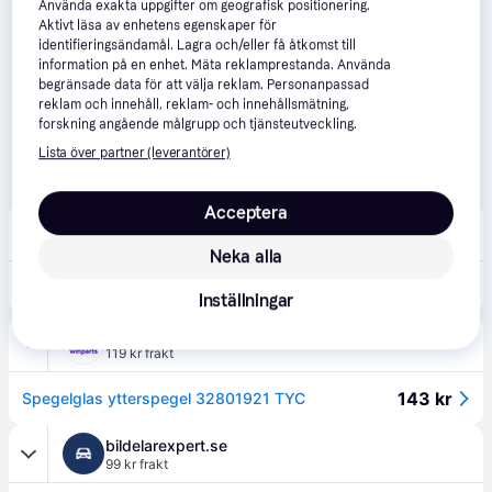
Använda exakta uppgifter om geografisk positionering.
Aktivt läsa av enhetens egenskaper för
identifieringsändamål. Lagra och/eller få åtkomst till
information på en enhet. Mäta reklamprestanda. Använda
begränsade data för att välja reklam. Personanpassad
reklam och innehåll, reklam- och innehållsmätning,
forskning angående målgrupp och tjänsteutveckling.
Lista över partner (leverantörer)
Acceptera
Mekonomen
Fri frakt
Neka alla
258 kr
Spegelglas TYC Renault - Clio, Captur
Inställningar
Winparts
119 kr frakt
143 kr
Spegelglas ytterspegel 32801921 TYC
bildelarexpert.se
99 kr frakt