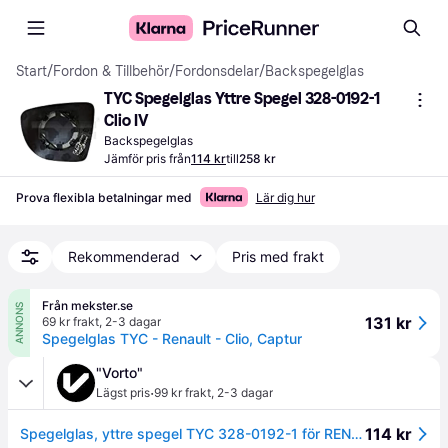
Start
/
Fordon & Tillbehör
/
Fordonsdelar
/
Backspegelglas
TYC Spegelglas Yttre Spegel 328-0192-1 
Clio IV
Backspegelglas
Jämför pris från
114 kr
till
258 kr
Prova flexibla betalningar med
Lär dig hur
Rekommenderad
Pris med frakt
Från mekster.se
ANNONS
131 kr
69 kr frakt
,
2-3 dagar
Spegelglas TYC - Renault - Clio, Captur
"Vorto"
·
Lägst pris
99 kr frakt
,
2-3 dagar
114 kr
Spegelglas, yttre spegel TYC 328-0192-1 för RENAULT