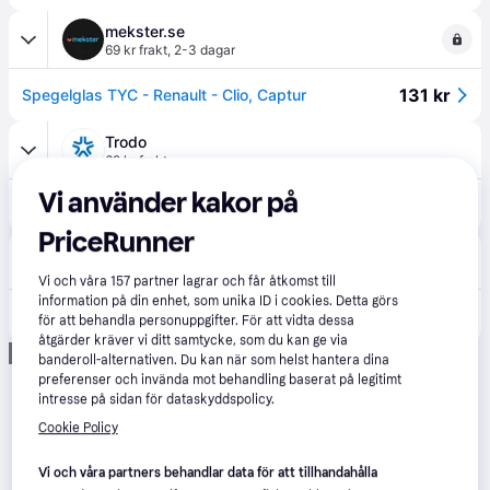
mekster.se
69 kr frakt
,
2-3 dagar
131 kr
Spegelglas TYC - Renault - Clio, Captur
Trodo
69 kr frakt
Vi använder kakor på
139 kr
Spegelglas, yttre spegel TYC 328-0192-1
PriceRunner
Skruvat
85 kr frakt
Vi och våra
157
partner lagrar och får åtkomst till
information på din enhet, som unika ID i cookies. Detta görs
131 kr
Backspegelglas, Vänster TYC - nissan micra v, renault captur i, clio iv, clio grandtour iv, clio skåp/halvkombi iv - OE 963669996R
för att behandla personuppgifter. För att vidta dessa
åtgärder kräver vi ditt samtycke, som du kan ge via
Annons
banderoll-alternativen. Du kan när som helst hantera dina
preferenser och invända mot behandling baserat på legitimt
intresse på sidan för dataskyddspolicy.
Cookie Policy
Vi och våra partners behandlar data för att tillhandahålla