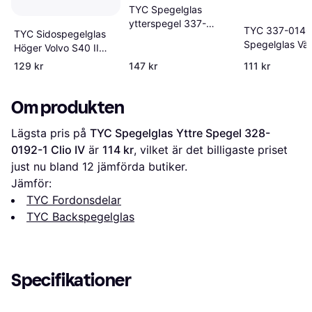
TYC Spegelglas
ytterspegel 337-
TYC 337-0146
TYC Sidospegelglas
0148-1
Spegelglas Vän
Höger Volvo S40 II
VW Caddy III
facelift
129 kr
147 kr
111 kr
Transporter
Om produkten
Lägsta pris på 
TYC Spegelglas Yttre Spegel 328-
0192-1 Clio IV
 är 
114 kr
, vilket är det billigaste priset 
just nu bland 
12
 jämförda butiker.
Jämför:
TYC Fordonsdelar
TYC Backspegelglas
Specifikationer