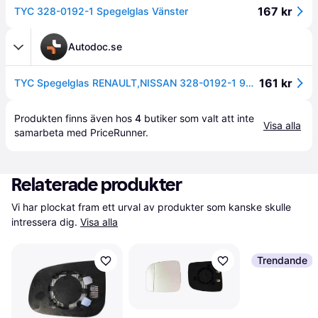
167 kr
TYC 328-0192-1 Spegelglas Vänster
Autodoc.se
161 kr
TYC Spegelglas RENAULT,NISSAN 328-0192-1 963669996R Backspegelglas,Sidospegelglas,Spegelglas, yttre spegel
Produkten finns även hos 
4
butiker
 som valt att inte 
Visa alla
samarbeta med PriceRunner.
Relaterade produkter
Vi har plockat fram ett urval av produkter som kanske skulle 
intressera dig.
Visa alla
Trendande