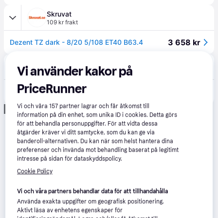
Skruvat
109 kr frakt
3 658 kr
Dezent TZ dark - 8/20 5/108 ET40 B63.4
bildelarexpert.se
Vi använder kakor på
Fri frakt
PriceRunner
4 328 kr
DEZENT TTA0KHBP40E Fälg aluminiumfälg, 20tum, 5-hål, svart
Eller 764 kr/mån
Vi och våra
157
partner lagrar och får åtkomst till
Annons
information på din enhet, som unika ID i cookies. Detta görs
för att behandla personuppgifter. För att vidta dessa
åtgärder kräver vi ditt samtycke, som du kan ge via
banderoll-alternativen. Du kan när som helst hantera dina
preferenser och invända mot behandling baserat på legitimt
intresse på sidan för dataskyddspolicy.
Cookie Policy
Vi och våra partners behandlar data för att tillhandahålla
Använda exakta uppgifter om geografisk positionering.
Aktivt läsa av enhetens egenskaper för