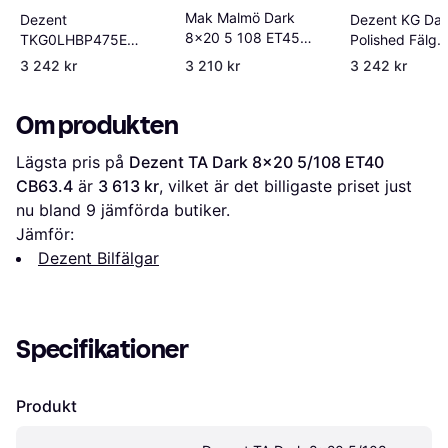
Mak Malmö Dark
Dezent
Dezent KG Dar
8x20 5 108 ET45
TKG0LHBP475E
Polished Fälg
B63.4
Aluminium Fälg 20
Aluminium
3 242 kr
3 210 kr
3 242 kr
Tum
Om produkten
Lägsta pris på 
Dezent TA Dark 8x20 5/108 ET40 
CB63.4
 är 
3 613 kr
, vilket är det billigaste priset just 
nu bland 
9
 jämförda butiker.
Jämför:
Dezent Bilfälgar
Specifikationer
Produkt