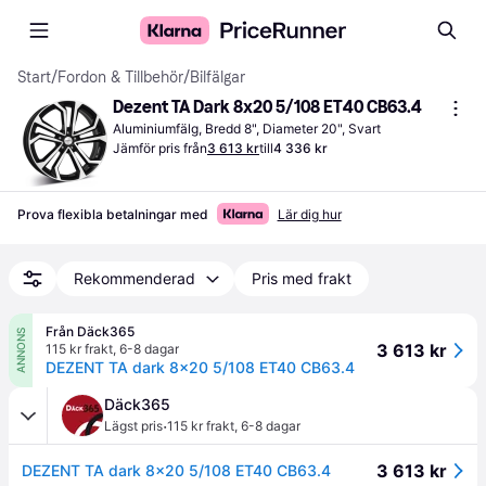
Start
/
Fordon & Tillbehör
/
Bilfälgar
Dezent TA Dark 8x20 5/108 ET40 CB63.4
Aluminiumfälg, Bredd 8", Diameter 20", Svart
Jämför pris från
3 613 kr
till
4 336 kr
Prova flexibla betalningar med
Lär dig hur
Rekommenderad
Pris med frakt
Från Däck365
ANNONS
3 613 kr
115 kr frakt
,
6-8 dagar
DEZENT TA dark 8x20 5/108 ET40 CB63.4
Däck365
·
Lägst pris
115 kr frakt
,
6-8 dagar
3 613 kr
DEZENT TA dark 8x20 5/108 ET40 CB63.4