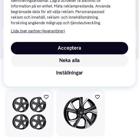
identifieringsändamål. Lagra och/eller få åtkomst till
information på en enhet. Mäta reklamprestanda. Använda
begränsade data för att välja reklam. Personanpassad
reklam och innehåll, reklam- och innehållsmätning,
forskning angående målgrupp och tjänsteutveckling.
Lista över partner (leverantörer)
Produkten finns även hos 
4
butiker
 som valt att inte 
Visa alla
samarbeta med PriceRunner.
Acceptera
Neka alla
Relaterade produkter
Inställningar
Vi har plockat fram ett urval av produkter som kanske skulle 
intressera dig.
Visa alla