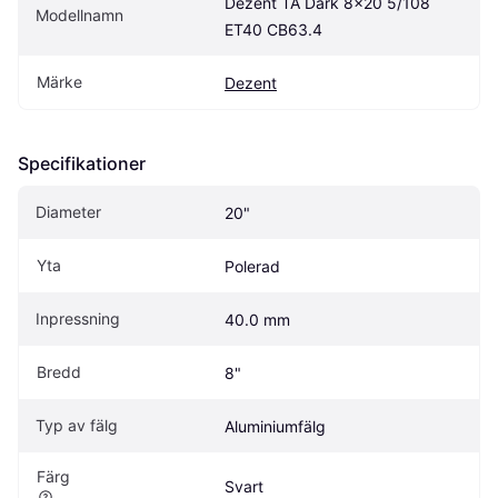
Dezent TA Dark 8x20 5/108 
Modellnamn
ET40 CB63.4
Märke
Dezent
Specifikationer
Diameter
20"
Yta
Polerad
Inpressning
40.0 mm
Bredd
8"
Typ av fälg
Aluminiumfälg
Färg
Svart