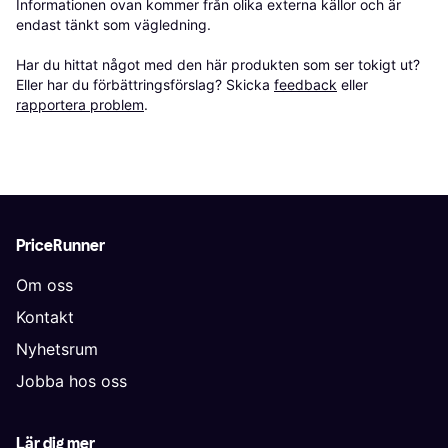
Informationen ovan kommer från olika externa källor och är 
endast tänkt som vägledning.

Har du hittat något med den här produkten som ser tokigt ut? 
Eller har du förbättringsförslag? Skicka 
feedback
 eller 
rapportera problem
.
PriceRunner
Om oss
Kontakt
Nyhetsrum
Jobba hos oss
Lär dig mer