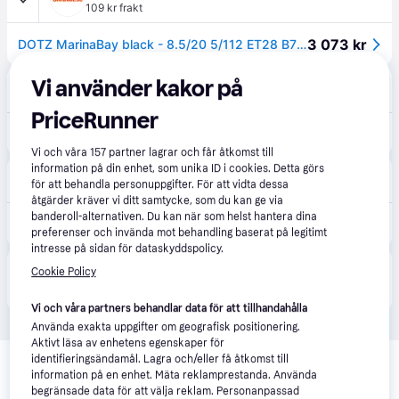
109 kr frakt
3 073 kr
DOTZ MarinaBay black - 8.5/20 5/112 ET28 B70.1
Däck365
Vi använder kakor på
115 kr frakt
,
6-8 dagar
PriceRunner
3 132 kr
DOTZ MarinaBay black 8.5x20 5/112 ET28 CB70.1
Vi och våra
157
partner lagrar och får åtkomst till
information på din enhet, som unika ID i cookies. Detta görs
bildelarexpert.se
för att behandla personuppgifter. För att vidta dessa
Fri frakt
åtgärder kräver vi ditt samtycke, som du kan ge via
4 051 kr
banderoll-alternativen. Du kan när som helst hantera dina
DOTZ OMA0L8KA28 Fälg aluminiumfälg, 5-hål, 20tum, svart
preferenser och invända mot behandling baserat på legitimt
Eller 715 kr/mån
intresse på sidan för dataskyddspolicy.
Produkten finns även hos 
3
butiker
 som valt att inte 
Cookie Policy
Visa alla
samarbeta med PriceRunner.
Vi och våra partners behandlar data för att tillhandahålla
Använda exakta uppgifter om geografisk positionering.
Aktivt läsa av enhetens egenskaper för
Relaterade produkter
identifieringsändamål. Lagra och/eller få åtkomst till
information på en enhet. Mäta reklamprestanda. Använda
Vi har plockat fram ett urval av produkter som kanske skulle 
begränsade data för att välja reklam. Personanpassad