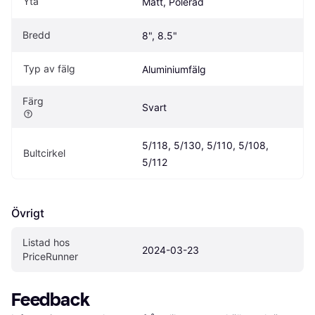
Yta
Matt, Polerad
Bredd
8", 8.5"
Typ av fälg
Aluminiumfälg
Färg
Svart
5/118, 5/130, 5/110, 5/108, 
Bultcirkel
5/112
Övrigt
Listad hos 
2024-03-23
PriceRunner
Feedback