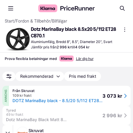
Start
/
Fordon & Tillbehör
/
Bilfälgar
Dotz MarinaBay black 8.5x20 5/112 ET28 
CB70.1
Aluminiumfälg, Bredd 8", 8.5", Diameter 20", Svart
Jämför pris från
2 996 kr
till
4 054 kr
Prova flexibla betalningar med
Lär dig hur
Rekommenderad
Pris med frakt
Från Skruvat
ANNONS
3 073 kr
109 kr frakt
DOTZ MarinaBay black - 8.5/20 5/112 ET28 B70.1
Tyred
49 kr frakt
2 996 kr
Dotz MarinaBay Black Matt 8,5X20 5/112 ET28 CB70,1
Skruvat