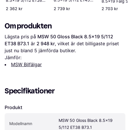
8.5x19 5/112 ET26
8.5x19 Fälg St
CB70.1
B66
2 362 kr
2 739 kr
2 703 kr
Om produkten
Lägsta pris på 
MSW 50 Gloss Black 8.5x19 5/112 
ET38 B73.1
 är 
2 948 kr
, vilket är det billigaste priset 
just nu bland 
5
 jämförda butiker.
Jämför:
MSW Bilfälgar
Specifikationer
Produkt
MSW 50 Gloss Black 8.5x19 
Modellnamn
5/112 ET38 B73.1