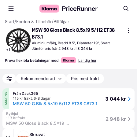
Start
/
Fordon & Tillbehör
/
Bilfälgar
MSW 50 Gloss Black 8.5x19 5/112 ET38 
B73.1
Aluminiumfälg, Bredd 8.5", Diameter 19", Svart
Jämför pris från
2 948 kr
till
3 044 kr
+
1
Prova flexibla betalningar med
Lär dig hur
Rekommenderad
Pris med frakt
Från Däck365
ANNONS
3 044 kr
115 kr frakt
,
6-8 dagar
MSW 50 G.Blk 8.5x19 5/112 ET38 CB73.1
Bythjul
113 kr frakt
2 948 kr
MSW 50 Gloss Black 8.5x19 5/112 ET38 B73.1 (8.5x19 5/112 ET38 B73.1)
Skruvat