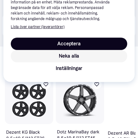
information på en enhet. Mäta reklamprestanda. Använda
begränsade data för att välja reklam. Personanpassad
reklam och innehåll, reklam- och innehållsmätning,
forskning angående målgrupp och tjänsteutveckling.
Produkten finns även hos 
1
butik
 som valt att inte 
Visa alla
Lista över partner (leverantörer)
samarbeta med PriceRunner.
Acceptera
Relaterade produkter
Neka alla
Vi har plockat fram ett urval av produkter som kanske skulle 
intressera dig.
Visa alla
Inställningar
Dotz MarinaBay dark
Dezent KG Black
Dezent AR Bla
8.5x19 5/112 ET45