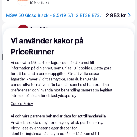
109 kr frakt
2 953 kr
MSW 50 Gloss Black - 8.5/19 5/112 ET38 B73.1
Däck365
115 kr frakt
,
6-8 dagar
Vi använder kakor på
3 044 kr
MSW 50 G.Blk 8.5x19 5/112 ET38 CB73.1
PriceRunner
Annons
Vi och våra
157
partner lagrar och får åtkomst till
information på din enhet, som unika ID i cookies. Detta görs
för att behandla personuppgifter. För att vidta dessa
åtgärder kräver vi ditt samtycke, som du kan ge via
banderoll-alternativen. Du kan när som helst hantera dina
preferenser och invända mot behandling baserat på legitimt
intresse på sidan för dataskyddspolicy.
Cookie Policy
Vi och våra partners behandlar data för att tillhandahålla
Använda exakta uppgifter om geografisk positionering.
Aktivt läsa av enhetens egenskaper för
identifieringsändamål. Lagra och/eller få åtkomst till