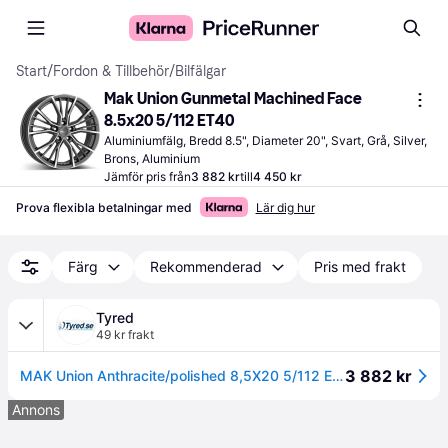
Start
/
Fordon & Tillbehör
/
Bilfälgar
Mak Union Gunmetal Machined Face 
8.5x20 5/112 ET40
Aluminiumfälg, Bredd 8.5", Diameter 20", Svart, Grå, Silver, 
Brons, Aluminium
Jämför pris från
3 882 kr
till
4 450 kr
Prova flexibla betalningar med
Lär dig hur
Färg
Rekommenderad
Pris med frakt
Tyred
49 kr frakt
3 882 kr
MAK Union Anthracite/polished 8,5X20 5/112 ET40 CB66,5
Annons