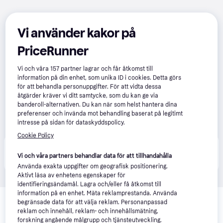
Vi använder kakor på
PriceRunner
Vi och våra
157
partner lagrar och får åtkomst till
information på din enhet, som unika ID i cookies. Detta görs
för att behandla personuppgifter. För att vidta dessa
åtgärder kräver vi ditt samtycke, som du kan ge via
banderoll-alternativen. Du kan när som helst hantera dina
preferenser och invända mot behandling baserat på legitimt
intresse på sidan för dataskyddspolicy.
Cookie Policy
Produkten finns även hos 
2
butiker
 som valt att inte 
Visa alla
Vi och våra partners behandlar data för att tillhandahålla
samarbeta med PriceRunner.
Använda exakta uppgifter om geografisk positionering.
Aktivt läsa av enhetens egenskaper för
identifieringsändamål. Lagra och/eller få åtkomst till
information på en enhet. Mäta reklamprestanda. Använda
begränsade data för att välja reklam. Personanpassad
reklam och innehåll, reklam- och innehållsmätning,
forskning angående målgrupp och tjänsteutveckling.