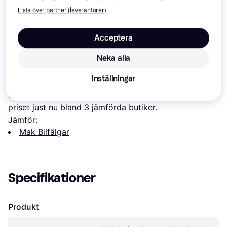
Lista över partner (leverantörer)
Acceptera
Neka alla
Om produkten
Inställningar
Lägsta pris på 
Mak Union Gunmetal Machined Face 
8.5x20 5/112 ET40
 är 
3 882 kr
, vilket är det billigaste 
priset just nu bland 
3
 jämförda butiker.
Jämför:
Mak Bilfälgar
Specifikationer
Produkt