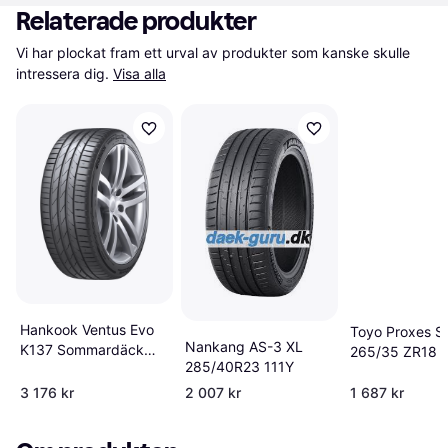
Relaterade produkter
Vi har plockat fram ett urval av produkter som kanske skulle 
intressera dig.
Visa alla
Hankook Ventus Evo
Toyo Proxes Sp
Nankang AS-3 XL
K137 Sommardäck
265/35 ZR18 
285/40R23 111Y
265 30R22
3 176 kr
2 007 kr
1 687 kr