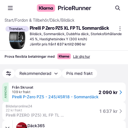
Start
/
Fordon & Tillbehör
/
Däck
/
Bildäck
Pirelli P Zero PZ5 XL FP TL Sommardäck
Trendande
Bildäck, Sommardäck, Dubbfria däck, Storleksförhållande 
45 %, Hastighetsindex Y (300 km/h)
Jämför pris från
1 637 kr
till
2 090 kr
Prova flexibla betalningar med
Lär dig hur
Rekommenderad
Pris med frakt
Från Skruvat
ANNONS
2 090 kr
109 kr frakt
Pirelli P-Zero PZ5 - 245/45R18 - Sommardäck
Bildelaronline24
22 kr frakt
1 637 kr
Pirelli PZERO (PZ5) XL FP TL 245/45 R18 100Y personbil Däck 4316200
Däck365