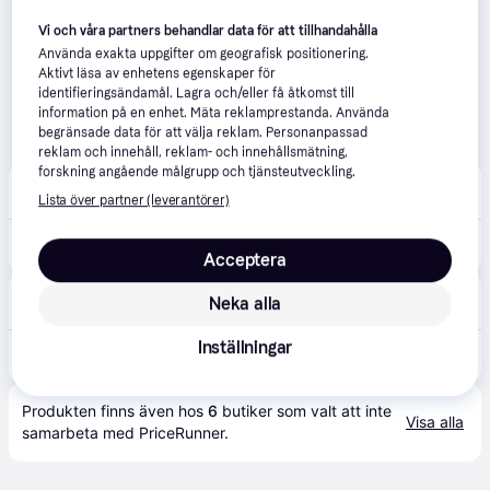
Vi och våra partners behandlar data för att tillhandahålla
Använda exakta uppgifter om geografisk positionering.
Aktivt läsa av enhetens egenskaper för
identifieringsändamål. Lagra och/eller få åtkomst till
information på en enhet. Mäta reklamprestanda. Använda
begränsade data för att välja reklam. Personanpassad
reklam och innehåll, reklam- och innehållsmätning,
forskning angående målgrupp och tjänsteutveckling.
Dack Online
Lista över partner (leverantörer)
5-7 dagar
1 736 kr
Pirelli P Zero PZ5 ( 245/45 ZR18 (100Y) XL med fälgskyddslist (MFS) )
Acceptera
Dack-Online
Neka alla
5-7 dagar
Inställningar
1 739 kr
Pirelli P Zero PZ5 ( 245/45 ZR18 (100Y) XL med fälgskyddslist (MFS) )
Produkten finns även hos 
6
butiker
 som valt att inte 
Visa alla
samarbeta med PriceRunner.