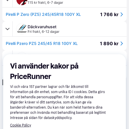
115 kr frakt
,
6-7 dagar
1 766 kr
Pirelli P Zero (PZ5) 245/45R18 100Y XL
Däckvaruhuset
Fri frakt
,
6-12 dagar
1 890 kr
Pirelli Pzero PZ5 245/45 R18 100Y XL
Skruvat
109 kr frakt
Vi använder kakor på
2 090 kr
Pirelli P-Zero PZ5 - 245/45R18 - Sommardäck
PriceRunner
Annons
Vi och våra
157
partner lagrar och får åtkomst till
information på din enhet, som unika ID i cookies. Detta görs
för att behandla personuppgifter. För att vidta dessa
åtgärder kräver vi ditt samtycke, som du kan ge via
banderoll-alternativen. Du kan när som helst hantera dina
preferenser och invända mot behandling baserat på legitimt
intresse på sidan för dataskyddspolicy.
Cookie Policy