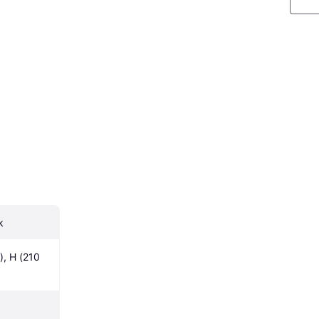
k
, H (210 