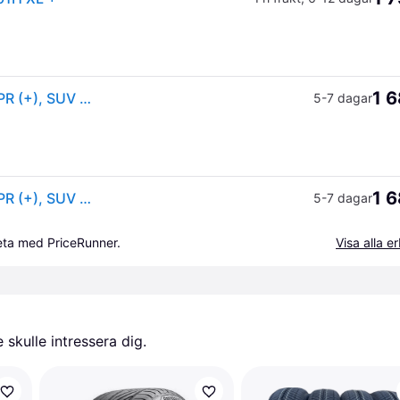
1 6
Hankook Ventus evo K137A ( 235/50 R18 101H XL 4PR (+), SUV SBL )
5-7 dagar
1 6
Hankook Ventus evo K137A ( 235/50 R18 101H XL 4PR (+), SUV SBL )
5-7 dagar
beta med PriceRunner.
Visa alla 
skulle intressera dig.