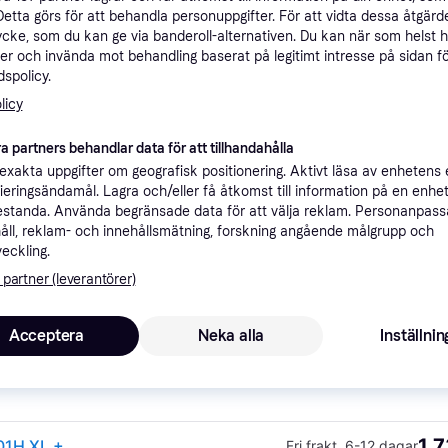
Detta görs för att behandla personuppgifter. För att vidta dessa åtgärde
ner
ycke, som du kan ge via banderoll-alternativen. Du kan när som helst 
er och invända mot behandling baserat på legitimt intresse på sidan f
spolicy.
Rekomme
licy
a partners behandlar data för att tillhandahålla
1 
115 kr frakt
,
6-7 dagar
xakta uppgifter om geografisk positionering. Aktivt läsa av enhetens
H XL
ifieringsändamål. Lagra och/eller få åtkomst till information på en enhe
standa. Använda begränsade data för att välja reklam. Personanpas
1 
105 kr frakt
,
6-12 dagar
+
åll, reklam- och innehållsmätning, forskning angående målgrupp och
veckling.
 partner (leverantörer)
1 
L
115 kr frakt
,
6-7 dagar
Acceptera
Neka alla
Inställnin
1 7
01H XL +
Fri frakt
,
6-12 dagar