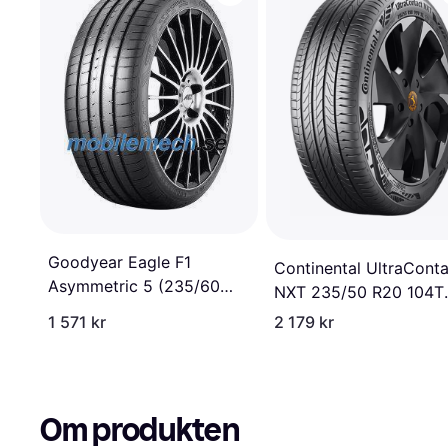
Goodyear Eagle F1
Continental UltraCont
Asymmetric 5 (235/60
NXT 235/50 R20 104T
R18 103W)
Sommardäck
1 571 kr
2 179 kr
Om produkten