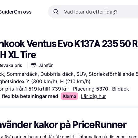
Guider
Om oss
nkook Ventus Evo K137A 235 50 R
H XL Tire
Bevaka pris
Jämför
ck, Sommardäck, Dubbfria däck, SUV, Storleksförhållande 5
ghetsindex Y (300 km/h), H (210 km/h)
r pris från
1 519 kr
till
1 739 kr
·
Placering 
5370 
i 
Bildäck
 flexibla betalningar med
Lär dig hur
nvänder kakor på PriceRunner
åra
157
partner lagrar och får åtkomst till information på din enhet, som 