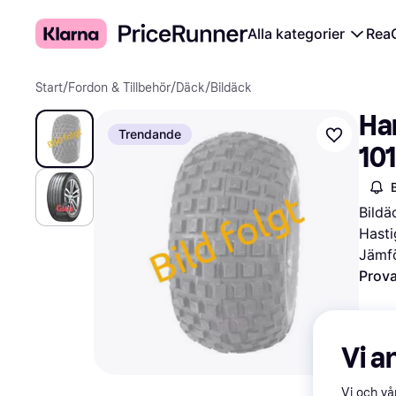
Alla kategorier
Rea
Start
/
Fordon & Tillbehör
/
Däck
/
Bildäck
Ha
Trendande
101
Bildä
Hasti
Jämfö
Prova
Vi a
Vi och v