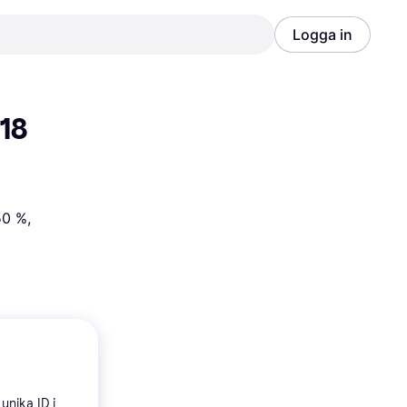
Logga in
Annons
Annons
18 
0 %, 
unika ID i