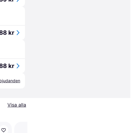
88 kr
88 kr
erbjudanden
Visa alla