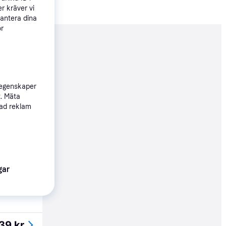
r kräver vi
hantera dina
ör
nderad
613 kr
 egenskaper
t. Mäta
sad reklam
519 kr
613 kr
gar
39 kr