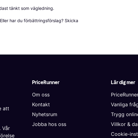
dast tänkt som vägledning.

ller har du förbättringsförslag? Skicka 
PriceRunner
Lär dig mer
Om oss
PriceRunne
Kontakt
Vanliga frå
 att
Nyhetsrum
Trygg onli
Jobba hos oss
Villkor & d
. Vår
Cookie-inst
förelse