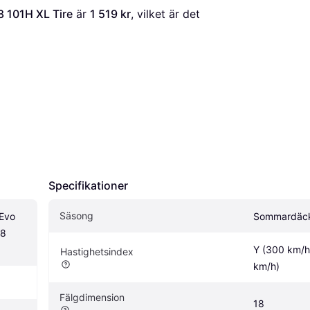
 101H XL Tire
 är 
1 519 kr
, vilket är det 
Specifikationer
Säsong
Evo 
Sommardäc
8 
Y (300 km/h)
Hastighetsindex
km/h)
Fälgdimension
18