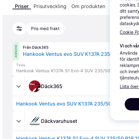
cookies. 
Priser
Prisutveckling
Om produkten
Specifikatio
ditt samt
preferens
dataskydd
Pris med frakt
Cookie Po
Vi och vår
ANNONS
Från Däck365
Använda e
Hankook Ventus evo SUV K137A 235/50R18 101
för ident
Tirex
reklampre
Hankook Ventus K137A S1 Evo-4 SUV 235/50 R18 101H XL 
och inneh
tjänsteut
Däck365
Lista över
Hankook Ventus evo SUV K137A 235/50R18 101H X
Däckvaruhuset
Hankook Ventus K137A S1 Evo-4 SUV 235/50 R18 1