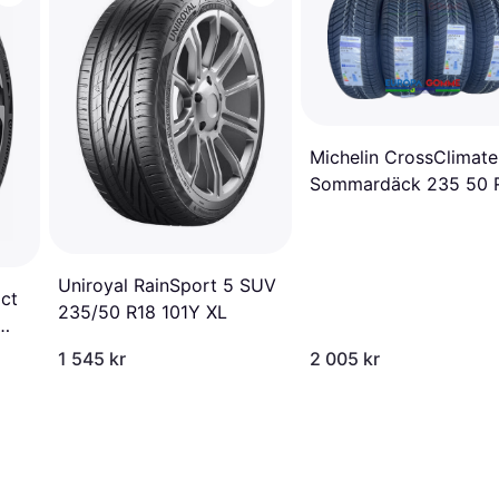
Michelin CrossClimate
Sommardäck 235 50 
Uniroyal RainSport 5 SUV
act
235/50 R18 101Y XL
1 545 kr
2 005 kr