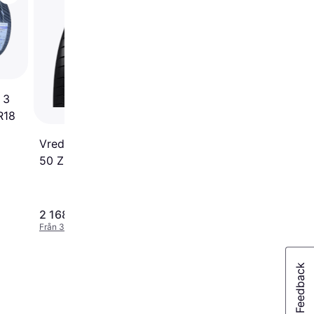
Hankook Ventus Evo 
Sommardäck 265 30
 3
R18
Vredestein Ultrac Pro 255
50 ZR20 Tire
2 168 kr
3 176 kr
Från 383 kr/mån