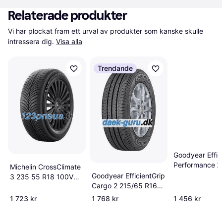
Relaterade produkter
Vi har plockat fram ett urval av produkter som kanske skulle 
intressera dig.
Visa alla
Trendande
Goodyear Effic
Performance 2
Michelin CrossClimate
R16 98V
Goodyear EfficientGrip
3 235 55 R18 100V
Cargo 2 215/65 R16
Tire
106/104H
1 723 kr
1 768 kr
1 456 kr