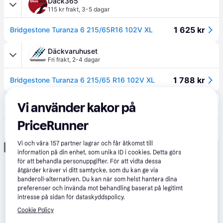
Däck365
115 kr frakt
,
3-5 dagar
1 625 kr
Bridgestone Turanza 6 215/65R16 102V XL
Däckvaruhuset
Fri frakt
,
2-4 dagar
1 788 kr
Bridgestone Turanza 6 215/65 R16 102V XL
Skruvat
Vi använder kakor på
109 kr frakt
PriceRunner
1 735 kr
Bridgestone Turanza 6 - 215/65R16 - Sommardäck
Vi och våra
157
partner lagrar och får åtkomst till
Annons
information på din enhet, som unika ID i cookies. Detta görs
för att behandla personuppgifter. För att vidta dessa
åtgärder kräver vi ditt samtycke, som du kan ge via
banderoll-alternativen. Du kan när som helst hantera dina
preferenser och invända mot behandling baserat på legitimt
intresse på sidan för dataskyddspolicy.
Cookie Policy