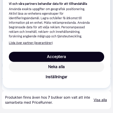
Vi och våra partners behandlar data för att tillhandahålla
Använda exakta uppgifter om geografisk positionering.
Aktivt läsa av enhetens egenskaper för
identifieringsändamål. Lagra och/eller få åtkomst till
information på en enhet. Mäta reklamprestanda. Använda
begränsade data för att välja reklam. Personanpassad
reklam och innehåll, reklam- och innehållsmätning,
forskning angående målgrupp och tjänsteutveckling.
Lista över partner (leverantörer)
Dack-Online
5-7 dagar
Acceptera
1 697 kr
Bridgestone Turanza 6 ( 215/65 R16 102V XL Enliten / EV )
Neka alla
Dack Online
5-7 dagar
Inställningar
1 697 kr
Bridgestone Turanza 6 ( 215/65 R16 102V XL Enliten / EV )
Produkten finns även hos 
7
butiker
 som valt att inte 
Visa alla
samarbeta med PriceRunner.