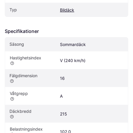
Typ
Bildäck
Specifikationer
Säsong
Sommardäck
Hastighetsindex
V (240 km/h)
Fälgdimension
16
Våtgrepp
A
Däckbredd
215
Belastningsindex
102.0