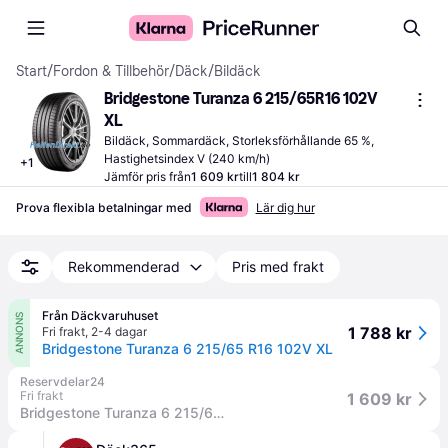
Start
/
Fordon & Tillbehör
/
Däck
/
Bildäck
Bridgestone Turanza 6 215/65R16 102V 
XL
Bildäck, Sommardäck, Storleksförhållande 65 %, 
Hastighetsindex V (240 km/h)
+
1
Jämför pris från
1 609 kr
till
1 804 kr
Prova flexibla betalningar med
Lär dig hur
Rekommenderad
Pris med frakt
Från Däckvaruhuset
ANNONS
1 788 kr
Fri frakt
,
2-4 dagar
Bridgestone Turanza 6 215/65 R16 102V XL
Reservdelar24
Fri frakt
1 609 kr
Bridgestone Turanza 6 215/65 R16 102V personbil Däck 20519