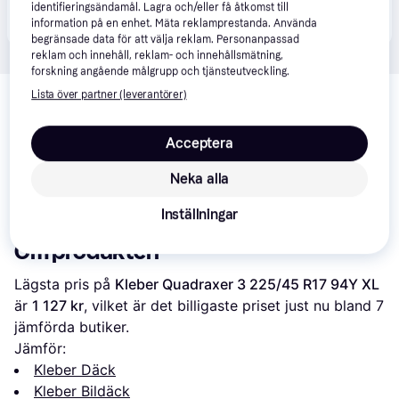
Produkten finns även hos 
4
butiker
 som valt att inte 
identifieringsändamål. Lagra och/eller få åtkomst till
Visa alla
samarbeta med PriceRunner.
information på en enhet. Mäta reklamprestanda. Använda
begränsade data för att välja reklam. Personanpassad
reklam och innehåll, reklam- och innehållsmätning,
forskning angående målgrupp och tjänsteutveckling.
Lista över partner (leverantörer)
Acceptera
Neka alla
Inställningar
Om produkten
Lägsta pris på 
Kleber Quadraxer 3 225/45 R17 94Y XL
är 
1 127 kr
, vilket är det billigaste priset just nu bland 
7
jämförda butiker.
Jämför:
Kleber Däck
Kleber Bildäck