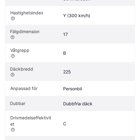
Hastighetsindex
Y (300 km/h)
Fälgdimension
17
Våtgrepp
B
Däckbredd
225
Anpassad för
Personbil
Dubbar
Dubbfria däck
Drivmedelseffektivit
C
et