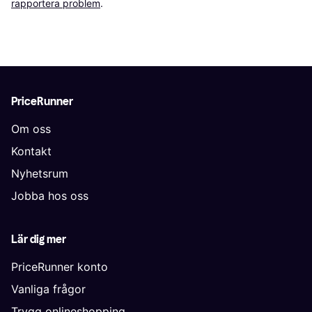
rapportera problem
.
PriceRunner
Om oss
Kontakt
Nyhetsrum
Jobba hos oss
Lär dig mer
PriceRunner konto
Vanliga frågor
Trygg onlineshopping