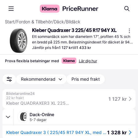
Start
/
Fordon & Tillbehör
/
Däck
/
Bildäck
Kleber Quadraxer 3 225/45 R17 94Y XL
Ett sommardäck som har diametern 17", profilen 45 % och 
en bredd på 225 mm. Belastningsindexet för däcket är 94, 
vilket beskriver hur mycket vikt däcket kan utsättas för.
Jämför pris från
1 127 kr
till
1 433 kr
Prova flexibla betalningar med
Lär dig hur
Rekommenderad
Pris med frakt
Bildelaronline24
22 kr frakt
1 127 kr
Kleber QUADRAXER3 XL 225/45 R17 94Y personbil Däck 660234
Dack-Online
5-7 dagar
1 328 kr
Kleber Quadraxer 3 ( 225/45 R17 94Y XL, med fälgskyddslist (FSL) )