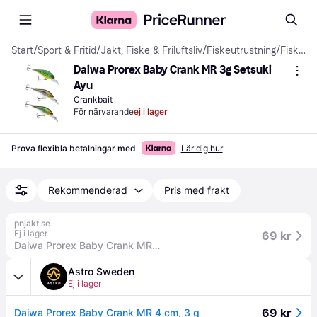
Start
/
Sport & Fritid
/
Jakt, Fiske & Friluftsliv
/
Fiskeutrustning
/
Fiskedrag
Daiwa Prorex Baby Crank MR 3g Setsuki 
Ayu
Crankbait
För närvarande
ej i lager
Prova flexibla betalningar med
Lär dig hur
Rekommenderad
Pris med frakt
pnjakt.se
Ej i lager
69 kr
Daiwa Prorex Baby Crank MR 4 cm, 3 g - SETSUKI AYU (4 CM / 3 GRAM)
Astro Sweden
Ej i lager
69 kr
Daiwa Prorex Baby Crank MR 4 cm, 3 g