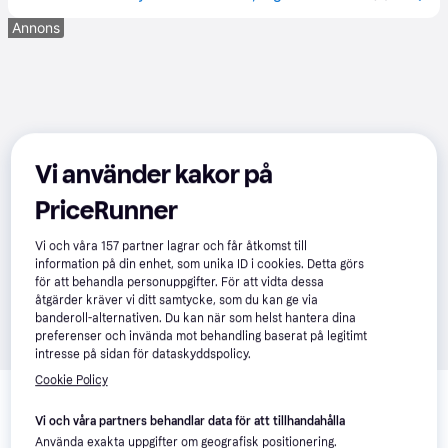
Annons
Vi använder kakor på
PriceRunner
Vi och våra
157
partner lagrar och får åtkomst till
information på din enhet, som unika ID i cookies. Detta görs
för att behandla personuppgifter. För att vidta dessa
åtgärder kräver vi ditt samtycke, som du kan ge via
banderoll-alternativen. Du kan när som helst hantera dina
preferenser och invända mot behandling baserat på legitimt
intresse på sidan för dataskyddspolicy.
Relaterade produkter
Cookie Policy
Vi har plockat fram ett urval av produkter som kanske skulle 
Vi och våra partners behandlar data för att tillhandahålla
intressera dig.
Visa alla
Använda exakta uppgifter om geografisk positionering.