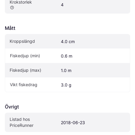
Krokstorlek
4
Mått
Kroppslängd
4.0 cm
Fiskedjup (min)
0.6 m
Fiskedjup (max)
1.0 m
Vikt fiskedrag
3.0 g
Övrigt
Listad hos 
2018-06-23
PriceRunner