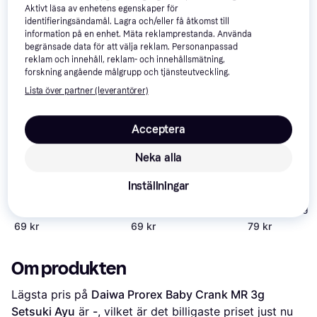
Aktivt läsa av enhetens egenskaper för
identifieringsändamål. Lagra och/eller få åtkomst till
information på en enhet. Mäta reklamprestanda. Använda
begränsade data för att välja reklam. Personanpassad
reklam och innehåll, reklam- och innehållsmätning,
forskning angående målgrupp och tjänsteutveckling.
Lista över partner (leverantörer)
Acceptera
Neka alla
Inställningar
Daiwa Prorex Baby
Daiwa Prorex Baby
Daiwa Prorex 
Crank MR 3g Live
Crank MR 3g Live
Crank MR 3g Fi
Perch
Brown Trout
69 kr
69 kr
79 kr
Om produkten
Lägsta pris på 
Daiwa Prorex Baby Crank MR 3g 
Setsuki Ayu
 är 
-
, vilket är det billigaste priset just nu 