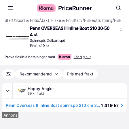
Start
/
Sport & Fritid
/
Jakt, Fiske & Friluftsliv
/
Fiskeutrustning
/
Fiskespön
Penn OVERSEAS II Inline Boat 210 30-50 
4 st
Spinnspö, Delbart spö
Pris
1 419 kr
Prova flexibla betalningar med
Lär dig hur
Rekommenderad
Pris med frakt
Happy Angler
59 kr frakt
1 419 kr
Penn Overseas II Inline Boat spinnspö 210 cm 30-50 lb 4-delat
Annons