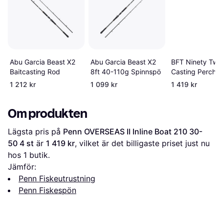
Abu Garcia Beast X2
BFT Ninety Tw
Abu Garcia Beast X2
8ft 40-110g Spinnspö
Casting Perch 
Baitcasting Rod
3 Inch Fiskesp
1 212 kr
1 099 kr
1 419 kr
Black
Om produkten
Lägsta pris på 
Penn OVERSEAS II Inline Boat 210 30-
50 4 st
 är 
1 419 kr
, vilket är det billigaste priset just nu 
hos 1 butik.
Jämför:
Penn Fiskeutrustning
Penn Fiskespön