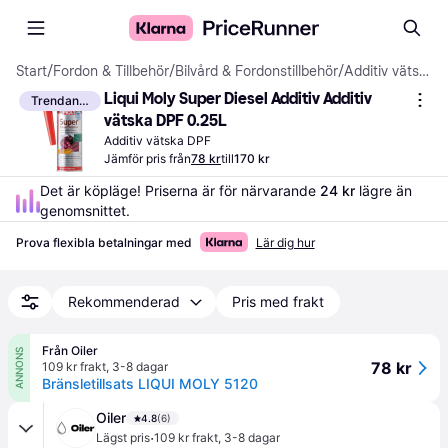
Start
/
Fordon & Tillbehör
/
Bilvård & Fordonstillbehör
/
Additiv vätska DPF
Liqui Moly Super Diesel Additiv Additiv 
Trendande
vätska DPF 0.25L
Additiv vätska DPF
Jämför pris från
78 kr
till
170 kr
Det är köpläge! Priserna är för närvarande 
24 kr
 lägre än 
genomsnittet.
Prova flexibla betalningar med
Lär dig hur
Rekommenderad
Pris med frakt
Från Oiler
ANNONS
78 kr
109 kr frakt
,
3-8 dagar
Bränsletillsats LIQUI MOLY 5120
Oiler
4.8
(6)
·
Lägst pris
109 kr frakt
,
3-8 dagar