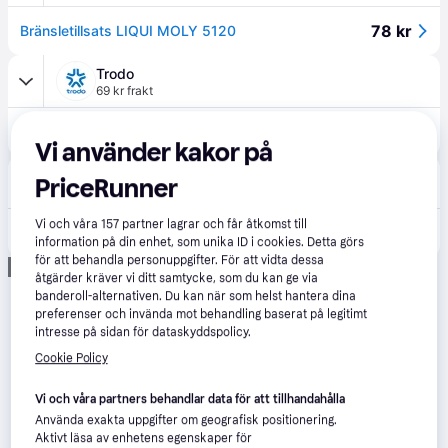
78 kr
Bränsletillsats LIQUI MOLY 5120
Trodo
69 kr frakt
158 kr
Bränsletillsats LIQUI MOLY 5120
Vi använder kakor på
bildelarexpert.se
PriceRunner
99 kr frakt
Vi och våra
157
partner lagrar och får åtkomst till
127 kr
LIQUI MOLY 5120 Dieseltillsats Super Diesel Additiv
information på din enhet, som unika ID i cookies. Detta görs
för att behandla personuppgifter. För att vidta dessa
Annons
åtgärder kräver vi ditt samtycke, som du kan ge via
banderoll-alternativen. Du kan när som helst hantera dina
preferenser och invända mot behandling baserat på legitimt
intresse på sidan för dataskyddspolicy.
Cookie Policy
Vi och våra partners behandlar data för att tillhandahålla
Använda exakta uppgifter om geografisk positionering.
Aktivt läsa av enhetens egenskaper för