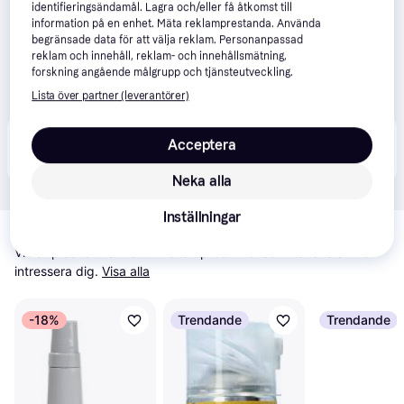
identifieringsändamål. Lagra och/eller få åtkomst till
information på en enhet. Mäta reklamprestanda. Använda
begränsade data för att välja reklam. Personanpassad
reklam och innehåll, reklam- och innehållsmätning,
forskning angående målgrupp och tjänsteutveckling.
Lista över partner (leverantörer)
Produkten finns även hos 
3
butiker
 som valt att inte 
Acceptera
Visa alla
samarbeta med PriceRunner.
Neka alla
Inställningar
Relaterade produkter
Vi har plockat fram ett urval av produkter som kanske skulle 
intressera dig.
Visa alla
-18%
Trendande
Trendande