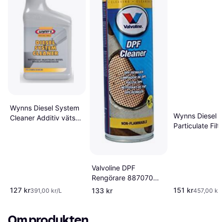
Wynns Diesel System
Wynns Diesel
Cleaner Additiv vätska
Particulate Filt
DPF 0.325L
Cleaner Additi
DPF 0.33L
Valvoline DPF
Rengörare 887070
Additiv vätska DPF
127 kr
151 kr
133 kr
391,00 kr/L
457,00 kr
Om produkten