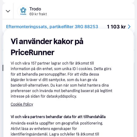
Trodo
69 kr frakt
1 103 kr
Eftermonteringssats, partikelfilter 3RG 88253
Vi använder kakor på
Autodoc.se
PriceRunner
1 150 kr
3RG Tillsats, sot-/partikelfilter-regenerering PEUGEOT,CITROËN 88253 1500SC,9672245180,9678101480
Vi och våra
157
partner lagrar och får åtkomst till
Annons
information på din enhet, som unika ID i cookies. Detta görs
för att behandla personuppgifter. För att vidta dessa
åtgärder kräver vi ditt samtycke, som du kan ge via
banderoll-alternativen. Du kan när som helst hantera dina
preferenser och invända mot behandling baserat på legitimt
intresse på sidan för dataskyddspolicy.
Cookie Policy
Vi och våra partners behandlar data för att tillhandahålla
Använda exakta uppgifter om geografisk positionering.
Aktivt läsa av enhetens egenskaper för
identifieringsändamål. Lagra och/eller få åtkomst till