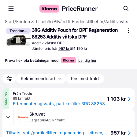
Start
/
Fordon & Tillbehör
/
Bilvård & Fordonstillbehör
/
Additiv vätska DPF
3RG Additiv Pouch for DPF Regeneration 
Trendande
88253 Additiv vätska DPF
Additiv vätska DPF
Jämför pris från
957 kr
till
1 150 kr
Prova flexibla betalningar med
Lär dig hur
Rekommenderad
Pris med frakt
Från Trodo
ANNONS
1 103 kr
69 kr frakt
Eftermonteringssats, partikelfilter 3RG 88253
Skruvat
·
Lägst pris
85 kr frakt
957 kr
Tillsats, sot-/partikelfilter-regenerering - citroën, peugeot - OE 1500SC, 9672245180, 9678101480