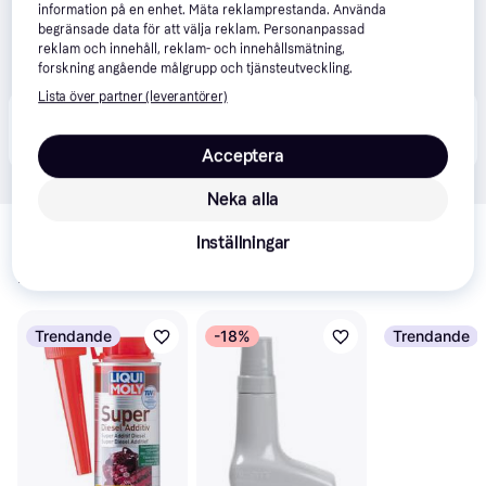
information på en enhet. Mäta reklamprestanda. Använda
begränsade data för att välja reklam. Personanpassad
reklam och innehåll, reklam- och innehållsmätning,
forskning angående målgrupp och tjänsteutveckling.
Lista över partner (leverantörer)
Produkten finns även hos 
2
butiker
 som valt att inte 
Visa alla
samarbeta med PriceRunner.
Acceptera
Neka alla
Relaterade produkter
Inställningar
Vi har plockat fram ett urval av produkter som kanske skulle 
intressera dig.
Visa alla
Trendande
-18%
Trendande