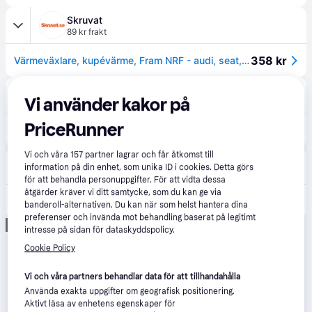
Skruvat
89 kr frakt
358 kr
Värmeväxlare, kupévärme, Fram NRF - audi, seat, skoda, vw - OE 1K0819031, 1K0819031A, 1K0819031B
Trodo
Vi använder kakor på
69 kr frakt
PriceRunner
401 kr
Värmeväxlare NRF 54271
Vi och våra
157
partner lagrar och får åtkomst till
"Vorto"
information på din enhet, som unika ID i cookies. Detta görs
99 kr frakt
,
2-3 dagar
för att behandla personuppgifter. För att vidta dessa
åtgärder kräver vi ditt samtycke, som du kan ge via
429 kr
Värmeväxlare, kupévärmare NRF 54271 för AUDI, SEAT, SKODA, VW
banderoll-alternativen. Du kan när som helst hantera dina
preferenser och invända mot behandling baserat på legitimt
Annons
intresse på sidan för dataskyddspolicy.
Cookie Policy
Vi och våra partners behandlar data för att tillhandahålla
Använda exakta uppgifter om geografisk positionering.
Aktivt läsa av enhetens egenskaper för