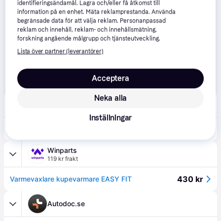
identifieringsändamål. Lagra och/eller få åtkomst till
information på en enhet. Mäta reklamprestanda. Använda
begränsade data för att välja reklam. Personanpassad
reklam och innehåll, reklam- och innehållsmätning,
forskning angående målgrupp och tjänsteutveckling.
Lista över partner (leverantörer)
Acceptera
Neka alla
bildelarexpert.se
99 kr frakt
Inställningar
436 kr
NRF 54271 Värmeväxlare med påbyggnads-/fästmaterial
Winparts
119 kr frakt
430 kr
Varmevaxlare kupevarmare EASY FIT
Autodoc.se