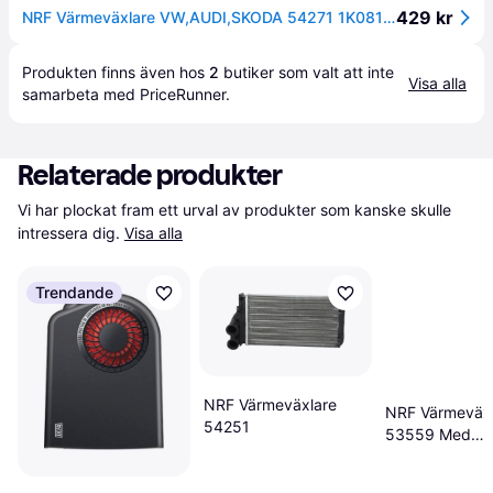
429 kr
NRF Värmeväxlare VW,AUDI,SKODA 54271 1K0819031,1K0819031A,1K0819031B Värmepaket,Värmeväxlare, kupévärmare 1K0819031C,1K0819031D,1K0819031E
Produkten finns även hos 
2
butiker
 som valt att inte 
Visa alla
samarbeta med PriceRunner.
Relaterade produkter
Vi har plockat fram ett urval av produkter som kanske skulle 
intressera dig.
Visa alla
Trendande
NRF Värmeväxlare
NRF Värmeväxl
54251
53559 Med
Påbyggnads-
Fästmaterial V