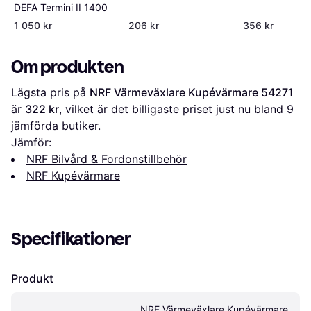
S60 I XC70 I C
DEFA Termini II 1400
Country V70 2
1 050 kr
206 kr
356 kr
Om produkten
Lägsta pris på 
NRF Värmeväxlare Kupévärmare 54271
är 
322 kr
, vilket är det billigaste priset just nu bland 
9
jämförda butiker.
Jämför:
NRF Bilvård & Fordonstillbehör
NRF Kupévärmare
Specifikationer
Produkt
NRF Värmeväxlare Kupévärmare 