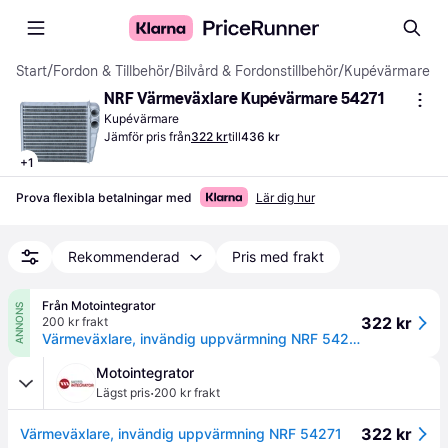
Start
/
Fordon & Tillbehör
/
Bilvård & Fordonstillbehör
/
Kupévärmare
NRF Värmeväxlare Kupévärmare 54271
Kupévärmare
Jämför pris från
322 kr
till
436 kr
+
1
Prova flexibla betalningar med
Lär dig hur
Rekommenderad
Pris med frakt
Från Motointegrator
ANNONS
322 kr
200 kr frakt
Värmeväxlare, invändig uppvärmning NRF 54271
Motointegrator
·
Lägst pris
200 kr frakt
322 kr
Värmeväxlare, invändig uppvärmning NRF 54271