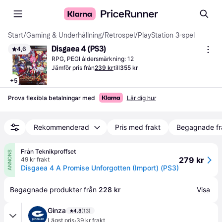
Start
/
Gaming & Underhållning
/
Retrospel
/
PlayStation 3-spel
Disgaea 4 (PS3)
4,6
RPG, PEGI åldersmärkning: 12
Jämför pris från
239 kr
till
355 kr
+
5
Prova flexibla betalningar med
Lär dig hur
Rekommenderad
Pris med frakt
Begagnade fr
Från Teknikproffset
ANNONS
279 kr
49 kr frakt
Disgaea 4 A Promise Unforgotten (Import) (PS3)
Begagnade produkter från 
228 kr
Visa
Ginza
4.8
(13)
·
Lägst pris
39 kr frakt