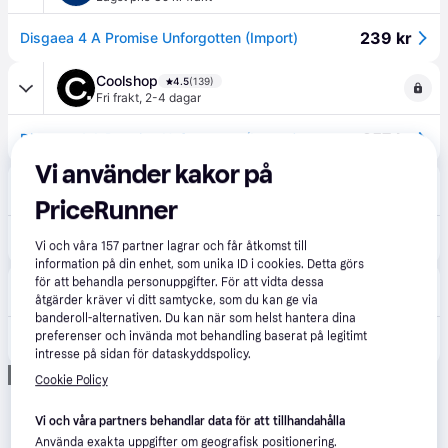
239 kr
Disgaea 4 A Promise Unforgotten (Import)
Coolshop
4.5
(139)
Fri frakt
,
2-4 dagar
257 kr
Disgaea 4 A Promise Unforgotten (Import)
Vi använder kakor på
Spelbutiken
Fri frakt
,
2-4 dagar
PriceRunner
257 kr
Disgaea 4 A Promise Unforgotten (Import)
Vi och våra
157
partner lagrar och får åtkomst till
information på din enhet, som unika ID i cookies. Detta görs
Proshop.se
för att behandla personuppgifter. För att vidta dessa
4.5
(589)
49 kr frakt
,
9-10 dagar
åtgärder kräver vi ditt samtycke, som du kan ge via
banderoll-alternativen. Du kan när som helst hantera dina
preferenser och invända mot behandling baserat på legitimt
269 kr
Disgaea 4: A Promise Unforgotten - Sony PlayStation 3 - RPG
intresse på sidan för dataskyddspolicy.
Annons
Cookie Policy
Vi och våra partners behandlar data för att tillhandahålla
Använda exakta uppgifter om geografisk positionering.